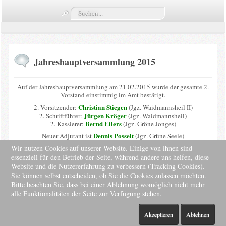
Suchen...
Termine
Züge
Jahreshauptversammlung 2015
Vorstand
Kompaniekönige
Auf der Jahreshauptversammlung am 21.02.2015 wurde der gesamte 2.
Vorstand einstimmig im Amt bestätigt.
Christian Stiegen
2. Vorsitzender:
(Jgz. Waidmannsheil II)
Regimentskönige
Jürgen Kröger
2. Schriftführer:
(Jgz. Waidmannsheil)
Bernd Eilers
2. Kassierer:
(Jgz. Gröne Jonges)
Jungschützenkönige
Dennis Posselt
Neuer Adjutant ist
(Jgz. Grüne Seele)
Wir nutzen Cookies auf unserer Website. Einige von ihnen sind
essenziell für den Betrieb der Seite, während andere uns helfen, diese
Bildergalerie
Website und die Nutzererfahrung zu verbessern (Tracking Cookies).
Sie können selbst entscheiden, ob Sie die Cookies zulassen möchten.
© Kompanie Bovert
News
Bitte beachten Sie, dass bei einer Ablehnung womöglich nicht mehr
alle Funktionalitäten der Seite zur Verfügung stehen.
↑↑↑
Impressum
Akzeptieren
Ablehnen
Donnerstag, 06. August 2026