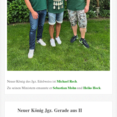
Michael Rech
Neuer König des Jgz. Edelweiss ist
.
Sebastian Mohn
Heiko Hock
Zu seinen Ministern ernannte er
und
.
Neuer König Jgz. Gerade aus II