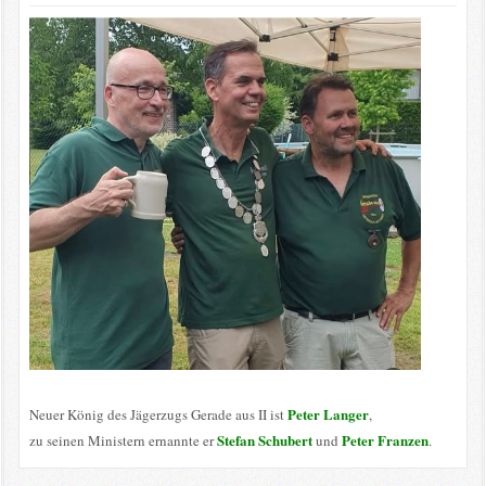
Peter Langer
Neuer König des Jägerzugs Gerade aus II ist
,
Stefan Schubert
Peter Franzen
zu seinen Ministern ernannte er
und
.