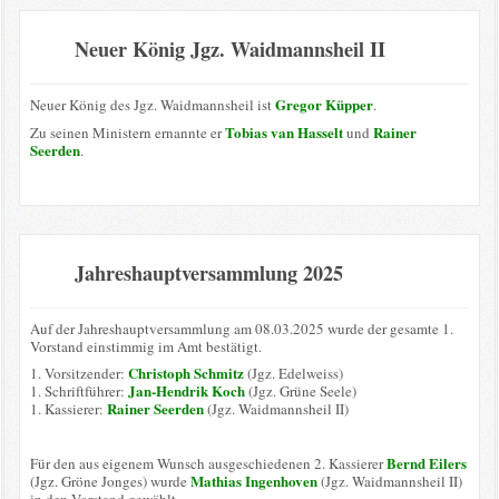
Neuer König Jgz. Waidmannsheil II
Gregor Küpper
Neuer König des Jgz. Waidmannsheil ist
.
Tobias van Hasselt
Rainer
Zu seinen Ministern ernannte er
und
Seerden
.
Jahreshauptversammlung 2025
Auf der Jahreshauptversammlung am 08.03.2025 wurde der gesamte 1.
Vorstand einstimmig im Amt bestätigt.
Christoph Schmitz
1. Vorsitzender:
(Jgz. Edelweiss)
Jan-Hendrik Koch
1. Schriftführer:
(Jgz. Grüne Seele)
Rainer Seerden
1. Kassierer:
(Jgz. Waidmannsheil II)
Bernd Eilers
Für den aus eigenem Wunsch ausgeschiedenen 2. Kassierer
Mathias Ingenhoven
(Jgz. Gröne Jonges) wurde
(Jgz. Waidmannsheil II)