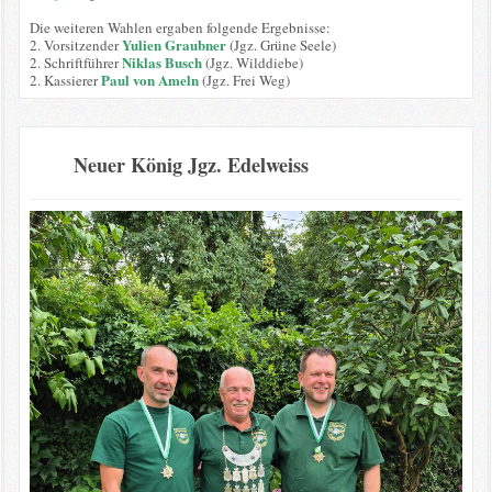
Die weiteren Wahlen ergaben folgende Ergebnisse:
Yulien Graubner
2. Vorsitzender
(Jgz. Grüne Seele)
Niklas Busch
2. Schriftführer
(Jgz. Wilddiebe)
Paul von Ameln
2. Kassierer
(Jgz. Frei Weg)
Neuer König Jgz. Edelweiss