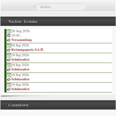
Suchen...
Termine
Züge
Nächste Termine
28 Aug 2026
Vorstand
19:45
-
Versammlung
Kompaniekönige
04 Sep 2026
Krönungsparty GA II
18 Sep 2026
Regimentskönige
Schützenfest
18 Sep 2026
Jungschützenkönige
Schützenfest
18 Sep 2026
Schützenfest
Bildergalerie
18 Sep 2026
Schützenfest
News
Countdown
Impressum