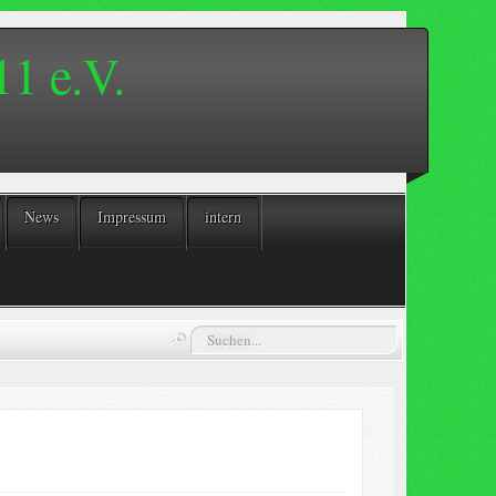
1 e.V.
News
Impressum
intern
Suchen...