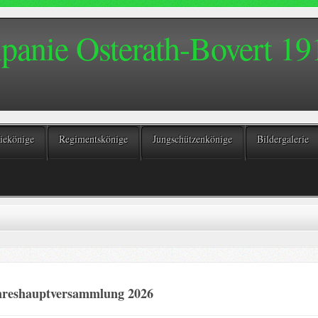
anie Osterath-Bovert 191
ekönige
Regimentskönige
Jungschützenkönige
Bildergalerie
hreshauptversammlung 2026