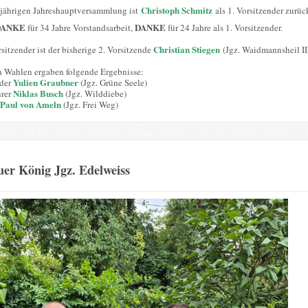
Christoph Schmitz
sjährigen Jahreshauptversammlung ist
als 1. Vorsitzender zurüc
DANKE
DANKE
für 34 Jahre Vorstandsarbeit,
für 24 Jahre als 1. Vorsitzender.
Christian Stiegen
sitzender ist der bisherige 2. Vorsitzende
(Jgz. Waidmannsheil II
n Wahlen ergaben folgende Ergebnisse:
Yulien Graubner
nder
(Jgz. Grüne Seele)
Niklas Busch
hrer
(Jgz. Wilddiebe)
Paul von Ameln
(Jgz. Frei Weg)
er König Jgz. Edelweiss