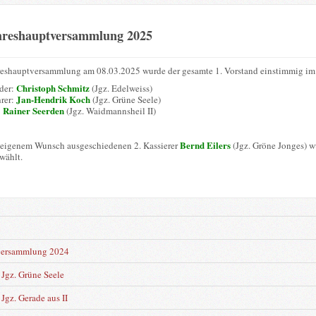
hreshauptversammlung 2025
reshauptversammlung am 08.03.2025 wurde der gesamte 1. Vorstand einstimmig im 
Christoph Schmitz
nder:
(Jgz. Edelweiss)
Jan-Hendrik Koch
hrer:
(Jgz. Grüne Seele)
Rainer Seerden
:
(Jgz. Waidmannsheil II)
Bernd Eilers
 eigenem Wunsch ausgeschiedenen 2. Kassierer
(Jgz. Gröne Jonges) 
wählt.
n
versammlung 2024
Jgz. Grüne Seele
Jgz. Gerade aus II