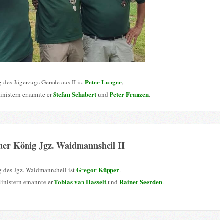
Peter Langer
 des Jägerzugs Gerade aus II ist
,
Stefan Schubert
Peter Franzen
inistern ernannte er
und
.
uer König Jgz. Waidmannsheil II
Gregor Küpper
 des Jgz. Waidmannsheil ist
.
Tobias van Hasselt
Rainer Seerden
inistern ernannte er
und
.