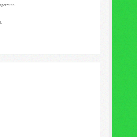
kgetreten.
).