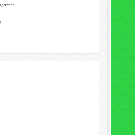
kgetreten.
).