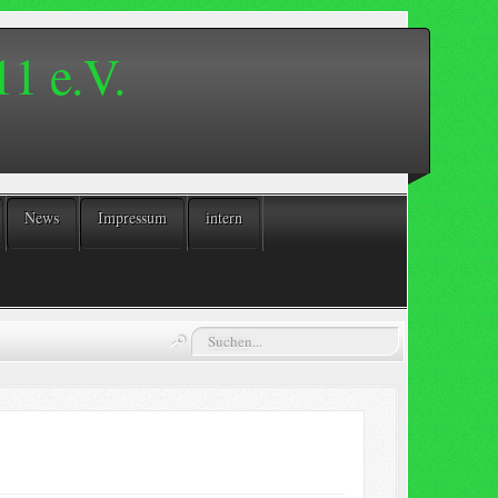
1 e.V.
News
Impressum
intern
Suchen...