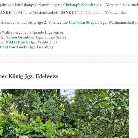
Christoph Schmitz
sjährigen Jahreshauptversammlung ist
als 1. Vorsitzender zurüc
DANKE
DANKE
für 34 Jahre Vorstandsarbeit,
für 24 Jahre als 1. Vorsitzender.
Christian Stiegen
sitzender ist der bisherige 2. Vorsitzende
(Jgz. Waidmannsheil II
n Wahlen ergaben folgende Ergebnisse:
Yulien Graubner
nder
(Jgz. Grüne Seele)
Niklas Busch
hrer
(Jgz. Wilddiebe)
Paul von Ameln
(Jgz. Frei Weg)
er König Jgz. Edelweiss