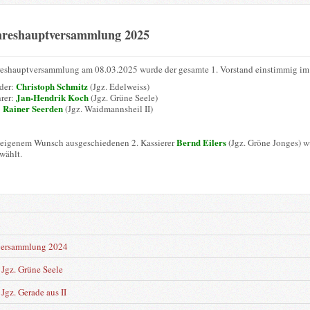
hreshauptversammlung 2025
reshauptversammlung am 08.03.2025 wurde der gesamte 1. Vorstand einstimmig im 
Christoph Schmitz
nder:
(Jgz. Edelweiss)
Jan-Hendrik Koch
hrer:
(Jgz. Grüne Seele)
Rainer Seerden
:
(Jgz. Waidmannsheil II)
Bernd Eilers
 eigenem Wunsch ausgeschiedenen 2. Kassierer
(Jgz. Gröne Jonges) 
wählt.
n
versammlung 2024
Jgz. Grüne Seele
Jgz. Gerade aus II