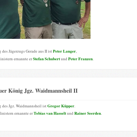
Peter Langer
 des Jägerzugs Gerade aus II ist
,
Stefan Schubert
Peter Franzen
inistern ernannte er
und
.
uer König Jgz. Waidmannsheil II
Gregor Küpper
 des Jgz. Waidmannsheil ist
.
Tobias van Hasselt
Rainer Seerden
inistern ernannte er
und
.