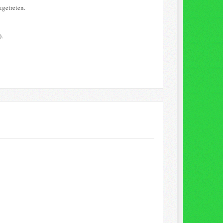
kgetreten.
).