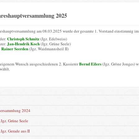
hreshauptversammlung 2025
reshauptversammlung am 08.03.2025 wurde der gesamte 1. Vorstand einstimmig im 
Christoph Schmitz
nder:
(Jgz. Edelweiss)
Jan-Hendrik Koch
hrer:
(Jgz. Grüne Seele)
Rainer Seerden
:
(Jgz. Waidmannsheil II)
Bernd Eilers
 eigenem Wunsch ausgeschiedenen 2. Kassierer
(Jgz. Gröne Jonges) 
wählt.
n
versammlung 2024
Jgz. Grüne Seele
Jgz. Gerade aus II