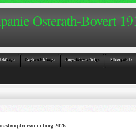
anie Osterath-Bovert 191
ekönige
Regimentskönige
Jungschützenkönige
Bildergalerie
hreshauptversammlung 2026