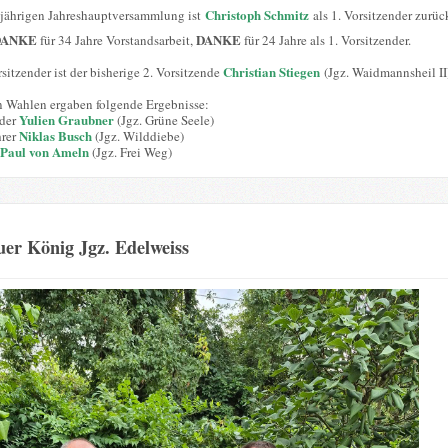
Christoph Schmitz
sjährigen Jahreshauptversammlung ist
als 1. Vorsitzender zurüc
DANKE
DANKE
für 34 Jahre Vorstandsarbeit,
für 24 Jahre als 1. Vorsitzender.
Christian Stiegen
sitzender ist der bisherige 2. Vorsitzende
(Jgz. Waidmannsheil II
n Wahlen ergaben folgende Ergebnisse:
Yulien Graubner
nder
(Jgz. Grüne Seele)
Niklas Busch
hrer
(Jgz. Wilddiebe)
Paul von Ameln
(Jgz. Frei Weg)
er König Jgz. Edelweiss