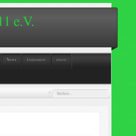
1 e.V.
News
Impressum
intern
Suchen...