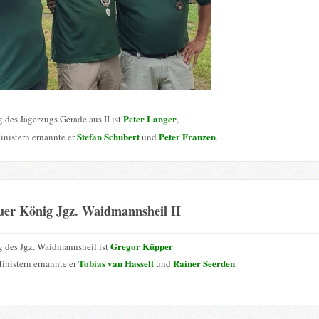
Peter Langer
 des Jägerzugs Gerade aus II ist
,
Stefan Schubert
Peter Franzen
inistern ernannte er
und
.
uer König Jgz. Waidmannsheil II
Gregor Küpper
 des Jgz. Waidmannsheil ist
.
Tobias van Hasselt
Rainer Seerden
inistern ernannte er
und
.