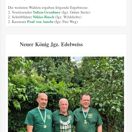
Die weiteren Wahlen ergaben folgende Ergebnisse:
Yulien Graubner
2. Vorsitzender
(Jgz. Grüne Seele)
Niklas Busch
2. Schriftführer
(Jgz. Wilddiebe)
Paul von Ameln
2. Kassierer
(Jgz. Frei Weg)
Neuer König Jgz. Edelweiss