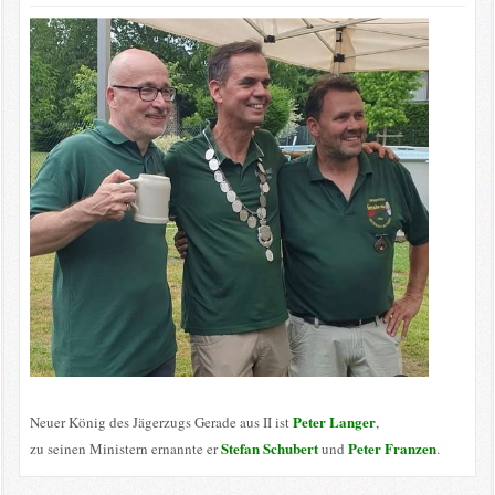
Peter Langer
Neuer König des Jägerzugs Gerade aus II ist
,
Stefan Schubert
Peter Franzen
zu seinen Ministern ernannte er
und
.