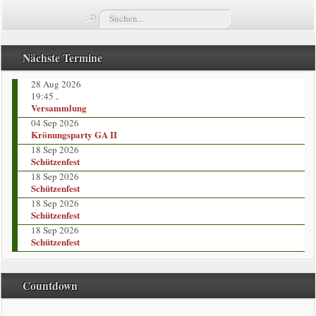
Suchen...
Termine
Züge
Nächste Termine
28 Aug 2026
Vorstand
19:45
-
Versammlung
Kompaniekönige
04 Sep 2026
Krönungsparty GA II
18 Sep 2026
Regimentskönige
Schützenfest
18 Sep 2026
Jungschützenkönige
Schützenfest
18 Sep 2026
Schützenfest
Bildergalerie
18 Sep 2026
Schützenfest
News
Countdown
Impressum