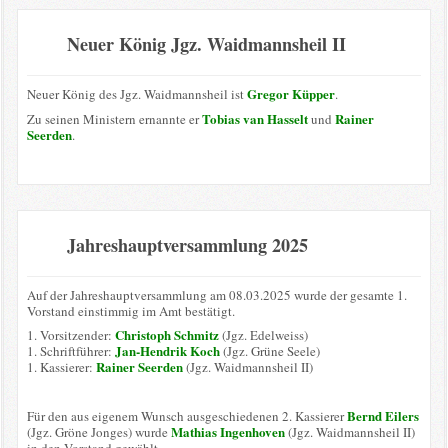
Neuer König Jgz. Waidmannsheil II
Gregor Küpper
Neuer König des Jgz. Waidmannsheil ist
.
Tobias van Hasselt
Rainer
Zu seinen Ministern ernannte er
und
Seerden
.
Jahreshauptversammlung 2025
Auf der Jahreshauptversammlung am 08.03.2025 wurde der gesamte 1.
Vorstand einstimmig im Amt bestätigt.
Christoph Schmitz
1. Vorsitzender:
(Jgz. Edelweiss)
Jan-Hendrik Koch
1. Schriftführer:
(Jgz. Grüne Seele)
Rainer Seerden
1. Kassierer:
(Jgz. Waidmannsheil II)
Bernd Eilers
Für den aus eigenem Wunsch ausgeschiedenen 2. Kassierer
Mathias Ingenhoven
(Jgz. Gröne Jonges) wurde
(Jgz. Waidmannsheil II)