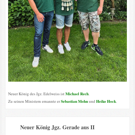
Michael Rech
Neuer König des Jgz. Edelweiss ist
.
Sebastian Mohn
Heiko Hock
Zu seinen Ministern ernannte er
und
.
Neuer König Jgz. Gerade aus II