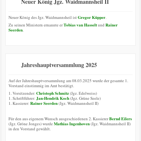
Neuer König Jgz. Waidmannsheil II
Gregor Küpper
Neuer König des Jgz. Waidmannsheil ist
.
Tobias van Hasselt
Rainer
Zu seinen Ministern ernannte er
und
Seerden
.
Jahreshauptversammlung 2025
Auf der Jahreshauptversammlung am 08.03.2025 wurde der gesamte 1.
Vorstand einstimmig im Amt bestätigt.
Christoph Schmitz
1. Vorsitzender:
(Jgz. Edelweiss)
Jan-Hendrik Koch
1. Schriftführer:
(Jgz. Grüne Seele)
Rainer Seerden
1. Kassierer:
(Jgz. Waidmannsheil II)
Bernd Eilers
Für den aus eigenem Wunsch ausgeschiedenen 2. Kassierer
Mathias Ingenhoven
(Jgz. Gröne Jonges) wurde
(Jgz. Waidmannsheil II)
in den Vorstand gewählt.