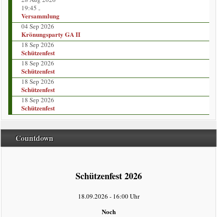
Vorstand
19:45
-
Versammlung
Kompaniekönige
04 Sep 2026
Krönungsparty GA II
18 Sep 2026
Regimentskönige
Schützenfest
18 Sep 2026
Jungschützenkönige
Schützenfest
18 Sep 2026
Schützenfest
Bildergalerie
18 Sep 2026
Schützenfest
News
Countdown
Impressum
intern
Schützenfest 2026
Datenschutzerklärung
18.09.2026
-
16:00 Uhr
Noch