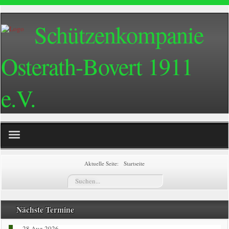
Schützenkompanie
Osterath-Bovert 1911
e.V.
Home
Aktuelle Seite:
Startseite
Suchen...
Termine
Züge
Nächste Termine
28 Aug 2026