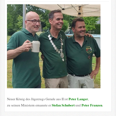
Peter Langer
Neuer König des Jägerzugs Gerade aus II ist
,
Stefan Schubert
Peter Franzen
zu seinen Ministern ernannte er
und
.