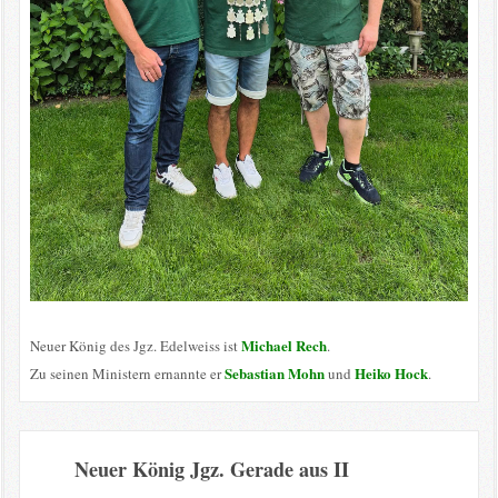
Michael Rech
Neuer König des Jgz. Edelweiss ist
.
Sebastian Mohn
Heiko Hock
Zu seinen Ministern ernannte er
und
.
Neuer König Jgz. Gerade aus II