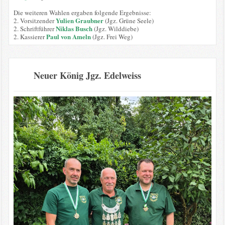
Die weiteren Wahlen ergaben folgende Ergebnisse:
Yulien Graubner
2. Vorsitzender
(Jgz. Grüne Seele)
Niklas Busch
2. Schriftführer
(Jgz. Wilddiebe)
Paul von Ameln
2. Kassierer
(Jgz. Frei Weg)
Neuer König Jgz. Edelweiss