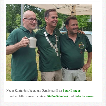
Peter Langer
Neuer König des Jägerzugs Gerade aus II ist
,
Stefan Schubert
Peter Franzen
zu seinen Ministern ernannte er
und
.