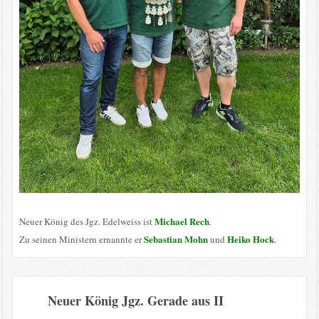
Michael Rech
Neuer König des Jgz. Edelweiss ist
.
Sebastian Mohn
Heiko Hock
Zu seinen Ministern ernannte er
und
.
Neuer König Jgz. Gerade aus II