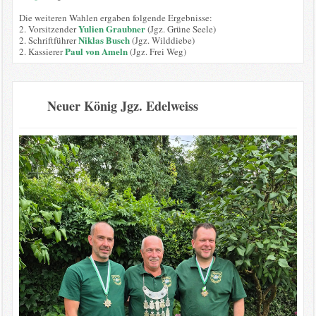
Die weiteren Wahlen ergaben folgende Ergebnisse:
Yulien Graubner
2. Vorsitzender
(Jgz. Grüne Seele)
Niklas Busch
2. Schriftführer
(Jgz. Wilddiebe)
Paul von Ameln
2. Kassierer
(Jgz. Frei Weg)
Neuer König Jgz. Edelweiss