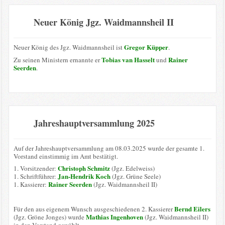
Neuer König Jgz. Waidmannsheil II
Gregor Küpper
Neuer König des Jgz. Waidmannsheil ist
.
Tobias van Hasselt
Rainer
Zu seinen Ministern ernannte er
und
Seerden
.
Jahreshauptversammlung 2025
Auf der Jahreshauptversammlung am 08.03.2025 wurde der gesamte 1.
Vorstand einstimmig im Amt bestätigt.
Christoph Schmitz
1. Vorsitzender:
(Jgz. Edelweiss)
Jan-Hendrik Koch
1. Schriftführer:
(Jgz. Grüne Seele)
Rainer Seerden
1. Kassierer:
(Jgz. Waidmannsheil II)
Bernd Eilers
Für den aus eigenem Wunsch ausgeschiedenen 2. Kassierer
Mathias Ingenhoven
(Jgz. Gröne Jonges) wurde
(Jgz. Waidmannsheil II)