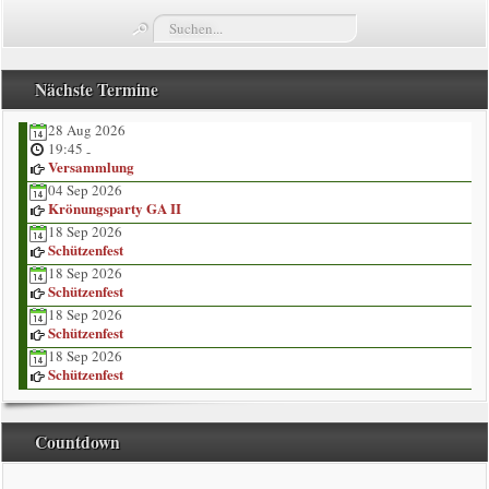
Suchen...
Termine
Züge
Nächste Termine
28 Aug 2026
Vorstand
19:45
-
Versammlung
Kompaniekönige
04 Sep 2026
Krönungsparty GA II
18 Sep 2026
Regimentskönige
Schützenfest
18 Sep 2026
Jungschützenkönige
Schützenfest
18 Sep 2026
Schützenfest
Bildergalerie
18 Sep 2026
Schützenfest
News
Countdown
Impressum