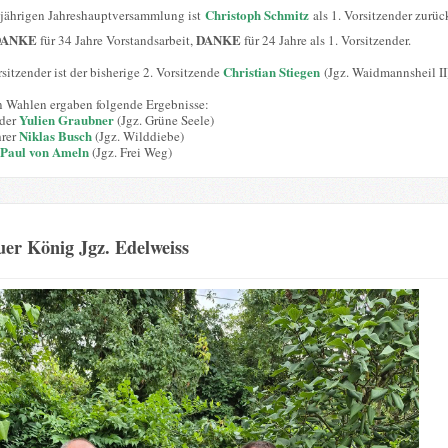
Christoph Schmitz
sjährigen Jahreshauptversammlung ist
als 1. Vorsitzender zurüc
DANKE
DANKE
für 34 Jahre Vorstandsarbeit,
für 24 Jahre als 1. Vorsitzender.
Christian Stiegen
sitzender ist der bisherige 2. Vorsitzende
(Jgz. Waidmannsheil II
n Wahlen ergaben folgende Ergebnisse:
Yulien Graubner
nder
(Jgz. Grüne Seele)
Niklas Busch
hrer
(Jgz. Wilddiebe)
Paul von Ameln
(Jgz. Frei Weg)
er König Jgz. Edelweiss