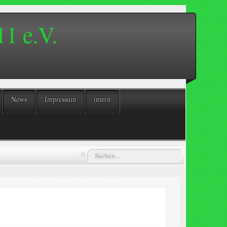
1 e.V.
News
Impressum
intern
Suchen...