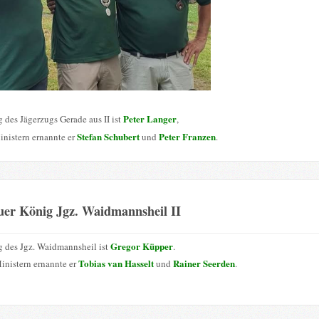
Peter Langer
 des Jägerzugs Gerade aus II ist
,
Stefan Schubert
Peter Franzen
inistern ernannte er
und
.
uer König Jgz. Waidmannsheil II
Gregor Küpper
 des Jgz. Waidmannsheil ist
.
Tobias van Hasselt
Rainer Seerden
inistern ernannte er
und
.