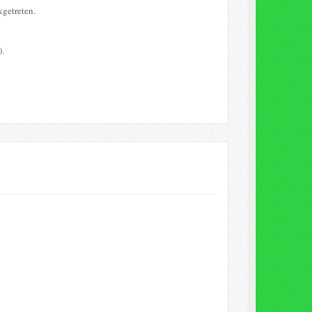
kgetreten.
).