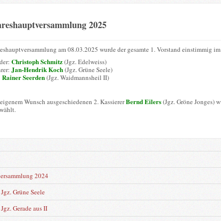
hreshauptversammlung 2025
reshauptversammlung am 08.03.2025 wurde der gesamte 1. Vorstand einstimmig im 
Christoph Schmitz
nder:
(Jgz. Edelweiss)
Jan-Hendrik Koch
hrer:
(Jgz. Grüne Seele)
Rainer Seerden
:
(Jgz. Waidmannsheil II)
Bernd Eilers
 eigenem Wunsch ausgeschiedenen 2. Kassierer
(Jgz. Gröne Jonges) 
wählt.
n
versammlung 2024
Jgz. Grüne Seele
Jgz. Gerade aus II