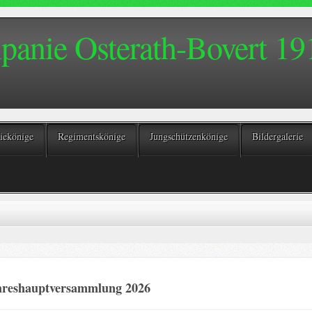
anie Osterath-Bovert 191
ekönige
Regimentskönige
Jungschützenkönige
Bildergalerie
hreshauptversammlung 2026