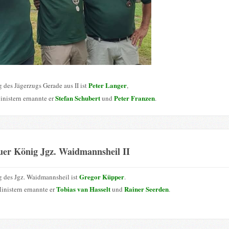
Peter Langer
 des Jägerzugs Gerade aus II ist
,
Stefan Schubert
Peter Franzen
inistern ernannte er
und
.
uer König Jgz. Waidmannsheil II
Gregor Küpper
 des Jgz. Waidmannsheil ist
.
Tobias van Hasselt
Rainer Seerden
inistern ernannte er
und
.