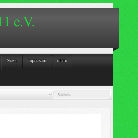
1 e.V.
News
Impressum
intern
Suchen...