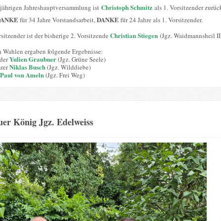
Christoph Schmitz
sjährigen Jahreshauptversammlung ist
als 1. Vorsitzender zurüc
DANKE
DANKE
für 34 Jahre Vorstandsarbeit,
für 24 Jahre als 1. Vorsitzender.
Christian Stiegen
sitzender ist der bisherige 2. Vorsitzende
(Jgz. Waidmannsheil II
n Wahlen ergaben folgende Ergebnisse:
Yulien Graubner
nder
(Jgz. Grüne Seele)
Niklas Busch
hrer
(Jgz. Wilddiebe)
Paul von Ameln
(Jgz. Frei Weg)
er König Jgz. Edelweiss