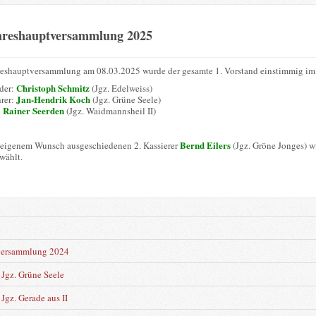
hreshauptversammlung 2025
reshauptversammlung am 08.03.2025 wurde der gesamte 1. Vorstand einstimmig im 
Christoph Schmitz
nder:
(Jgz. Edelweiss)
Jan-Hendrik Koch
hrer:
(Jgz. Grüne Seele)
Rainer Seerden
:
(Jgz. Waidmannsheil II)
Bernd Eilers
 eigenem Wunsch ausgeschiedenen 2. Kassierer
(Jgz. Gröne Jonges) 
wählt.
n
versammlung 2024
Jgz. Grüne Seele
Jgz. Gerade aus II