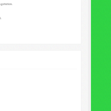
kgetreten.
).