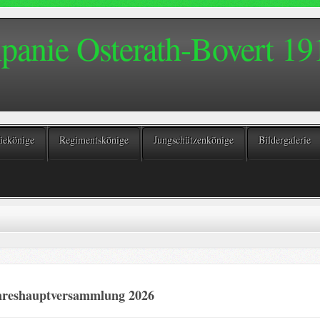
anie Osterath-Bovert 191
ekönige
Regimentskönige
Jungschützenkönige
Bildergalerie
hreshauptversammlung 2026