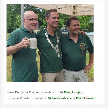
Peter Langer
Neuer König des Jägerzugs Gerade aus II ist
,
Stefan Schubert
Peter Franzen
zu seinen Ministern ernannte er
und
.