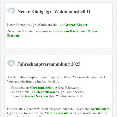
Neuer König Jgz. Waidmannsheil II
Gregor Küpper
Neuer König des Jgz. Waidmannsheil ist
.
Tobias van Hasselt
Rainer
Zu seinen Ministern ernannte er
und
Seerden
.
Jahreshauptversammlung 2025
Auf der Jahreshauptversammlung am 08.03.2025 wurde der gesamte 1.
Vorstand einstimmig im Amt bestätigt.
Christoph Schmitz
1. Vorsitzender:
(Jgz. Edelweiss)
Jan-Hendrik Koch
1. Schriftführer:
(Jgz. Grüne Seele)
Rainer Seerden
1. Kassierer:
(Jgz. Waidmannsheil II)
Bernd Eilers
Für den aus eigenem Wunsch ausgeschiedenen 2. Kassierer
Mathias Ingenhoven
(Jgz. Gröne Jonges) wurde
(Jgz. Waidmannsheil II)