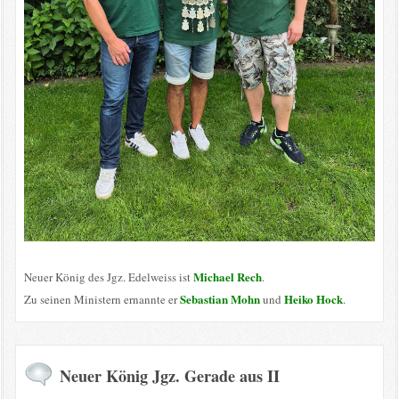
Michael Rech
Neuer König des Jgz. Edelweiss ist
.
Sebastian Mohn
Heiko Hock
Zu seinen Ministern ernannte er
und
.
Neuer König Jgz. Gerade aus II