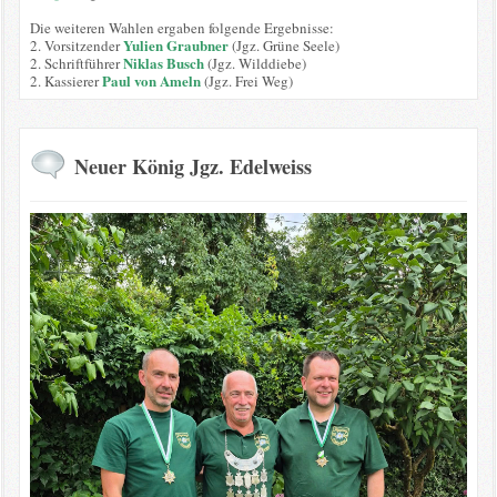
Die weiteren Wahlen ergaben folgende Ergebnisse:
Yulien Graubner
2. Vorsitzender
(Jgz. Grüne Seele)
Niklas Busch
2. Schriftführer
(Jgz. Wilddiebe)
Paul von Ameln
2. Kassierer
(Jgz. Frei Weg)
Neuer König Jgz. Edelweiss