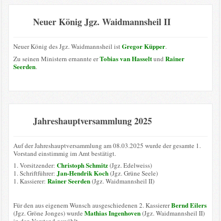
Neuer König Jgz. Waidmannsheil II
Gregor Küpper
Neuer König des Jgz. Waidmannsheil ist
.
Tobias van Hasselt
Rainer
Zu seinen Ministern ernannte er
und
Seerden
.
Jahreshauptversammlung 2025
Auf der Jahreshauptversammlung am 08.03.2025 wurde der gesamte 1.
Vorstand einstimmig im Amt bestätigt.
Christoph Schmitz
1. Vorsitzender:
(Jgz. Edelweiss)
Jan-Hendrik Koch
1. Schriftführer:
(Jgz. Grüne Seele)
Rainer Seerden
1. Kassierer:
(Jgz. Waidmannsheil II)
Bernd Eilers
Für den aus eigenem Wunsch ausgeschiedenen 2. Kassierer
Mathias Ingenhoven
(Jgz. Gröne Jonges) wurde
(Jgz. Waidmannsheil II)