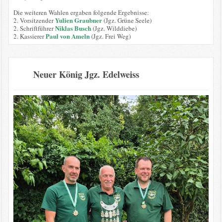
Die weiteren Wahlen ergaben folgende Ergebnisse:
Yulien Graubner
2. Vorsitzender
(Jgz. Grüne Seele)
Niklas Busch
2. Schriftführer
(Jgz. Wilddiebe)
Paul von Ameln
2. Kassierer
(Jgz. Frei Weg)
Neuer König Jgz. Edelweiss