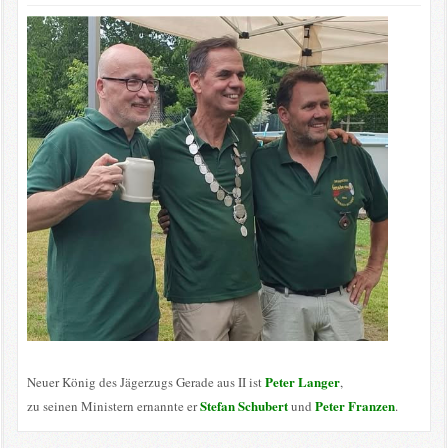
Peter Langer
Neuer König des Jägerzugs Gerade aus II ist
,
Stefan Schubert
Peter Franzen
zu seinen Ministern ernannte er
und
.