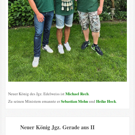
Michael Rech
Neuer König des Jgz. Edelweiss ist
.
Sebastian Mohn
Heiko Hock
Zu seinen Ministern ernannte er
und
.
Neuer König Jgz. Gerade aus II