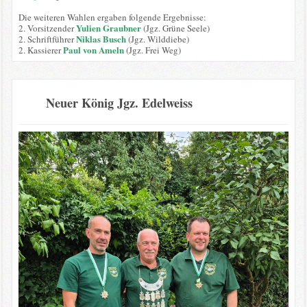
Die weiteren Wahlen ergaben folgende Ergebnisse:
Yulien Graubner
2. Vorsitzender
(Jgz. Grüne Seele)
Niklas Busch
2. Schriftführer
(Jgz. Wilddiebe)
Paul von Ameln
2. Kassierer
(Jgz. Frei Weg)
Neuer König Jgz. Edelweiss