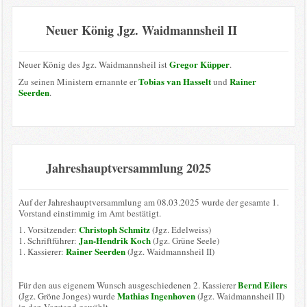
Neuer König Jgz. Waidmannsheil II
Gregor Küpper
Neuer König des Jgz. Waidmannsheil ist
.
Tobias van Hasselt
Rainer
Zu seinen Ministern ernannte er
und
Seerden
.
Jahreshauptversammlung 2025
Auf der Jahreshauptversammlung am 08.03.2025 wurde der gesamte 1.
Vorstand einstimmig im Amt bestätigt.
Christoph Schmitz
1. Vorsitzender:
(Jgz. Edelweiss)
Jan-Hendrik Koch
1. Schriftführer:
(Jgz. Grüne Seele)
Rainer Seerden
1. Kassierer:
(Jgz. Waidmannsheil II)
Bernd Eilers
Für den aus eigenem Wunsch ausgeschiedenen 2. Kassierer
Mathias Ingenhoven
(Jgz. Gröne Jonges) wurde
(Jgz. Waidmannsheil II)