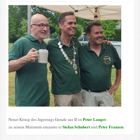
Peter Langer
Neuer König des Jägerzugs Gerade aus II ist
,
Stefan Schubert
Peter Franzen
zu seinen Ministern ernannte er
und
.