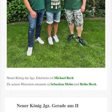
Michael Rech
Neuer König des Jgz. Edelweiss ist
.
Sebastian Mohn
Heiko Hock
Zu seinen Ministern ernannte er
und
.
Neuer König Jgz. Gerade aus II