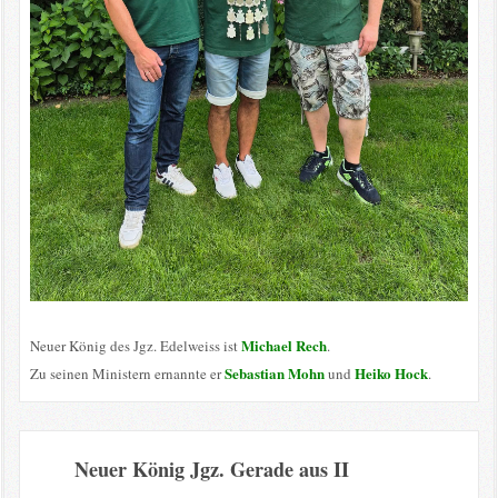
Michael Rech
Neuer König des Jgz. Edelweiss ist
.
Sebastian Mohn
Heiko Hock
Zu seinen Ministern ernannte er
und
.
Neuer König Jgz. Gerade aus II