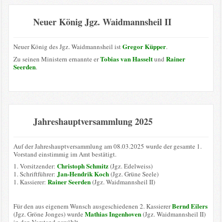
Neuer König Jgz. Waidmannsheil II
Gregor Küpper
Neuer König des Jgz. Waidmannsheil ist
.
Tobias van Hasselt
Rainer
Zu seinen Ministern ernannte er
und
Seerden
.
Jahreshauptversammlung 2025
Auf der Jahreshauptversammlung am 08.03.2025 wurde der gesamte 1.
Vorstand einstimmig im Amt bestätigt.
Christoph Schmitz
1. Vorsitzender:
(Jgz. Edelweiss)
Jan-Hendrik Koch
1. Schriftführer:
(Jgz. Grüne Seele)
Rainer Seerden
1. Kassierer:
(Jgz. Waidmannsheil II)
Bernd Eilers
Für den aus eigenem Wunsch ausgeschiedenen 2. Kassierer
Mathias Ingenhoven
(Jgz. Gröne Jonges) wurde
(Jgz. Waidmannsheil II)