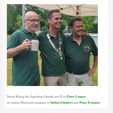
Peter Langer
Neuer König des Jägerzugs Gerade aus II ist
,
Stefan Schubert
Peter Franzen
zu seinen Ministern ernannte er
und
.