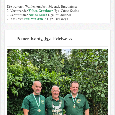
Die weiteren Wahlen ergaben folgende Ergebnisse:
Yulien Graubner
2. Vorsitzender
(Jgz. Grüne Seele)
Niklas Busch
2. Schriftführer
(Jgz. Wilddiebe)
Paul von Ameln
2. Kassierer
(Jgz. Frei Weg)
Neuer König Jgz. Edelweiss