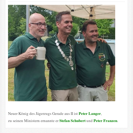
Peter Langer
Neuer König des Jägerzugs Gerade aus II ist
,
Stefan Schubert
Peter Franzen
zu seinen Ministern ernannte er
und
.