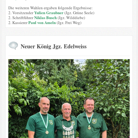
Die weiteren Wahlen ergaben folgende Ergebnisse:
Yulien Graubner
2. Vorsitzender
(Jgz. Grüne Seele)
Niklas Busch
2. Schriftführer
(Jgz. Wilddiebe)
Paul von Ameln
2. Kassierer
(Jgz. Frei Weg)
Neuer König Jgz. Edelweiss