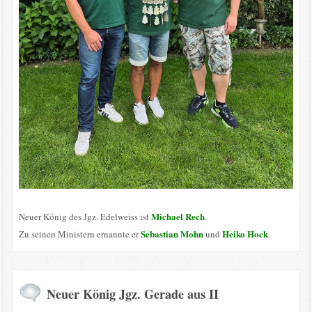
Michael Rech
Neuer König des Jgz. Edelweiss ist
.
Sebastian Mohn
Heiko Hock
Zu seinen Ministern ernannte er
und
.
Neuer König Jgz. Gerade aus II