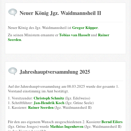
Neuer König Jgz. Waidmannsheil II
Gregor Küpper
Neuer König des Jgz. Waidmannsheil ist
.
Tobias van Hasselt
Rainer
Zu seinen Ministern ernannte er
und
Seerden
.
Jahreshauptversammlung 2025
Auf der Jahreshauptversammlung am 08.03.2025 wurde der gesamte 1.
Vorstand einstimmig im Amt bestätigt.
Christoph Schmitz
1. Vorsitzender:
(Jgz. Edelweiss)
Jan-Hendrik Koch
1. Schriftführer:
(Jgz. Grüne Seele)
Rainer Seerden
1. Kassierer:
(Jgz. Waidmannsheil II)
Bernd Eilers
Für den aus eigenem Wunsch ausgeschiedenen 2. Kassierer
Mathias Ingenhoven
(Jgz. Gröne Jonges) wurde
(Jgz. Waidmannsheil II)