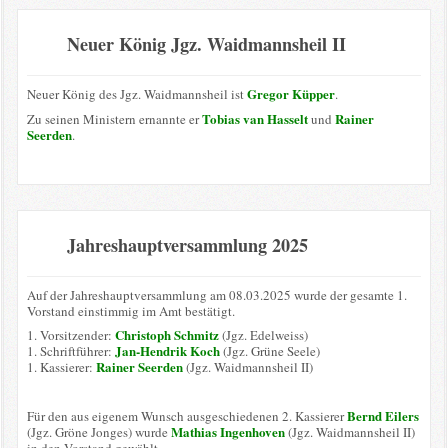
Neuer König Jgz. Waidmannsheil II
Gregor Küpper
Neuer König des Jgz. Waidmannsheil ist
.
Tobias van Hasselt
Rainer
Zu seinen Ministern ernannte er
und
Seerden
.
Jahreshauptversammlung 2025
Auf der Jahreshauptversammlung am 08.03.2025 wurde der gesamte 1.
Vorstand einstimmig im Amt bestätigt.
Christoph Schmitz
1. Vorsitzender:
(Jgz. Edelweiss)
Jan-Hendrik Koch
1. Schriftführer:
(Jgz. Grüne Seele)
Rainer Seerden
1. Kassierer:
(Jgz. Waidmannsheil II)
Bernd Eilers
Für den aus eigenem Wunsch ausgeschiedenen 2. Kassierer
Mathias Ingenhoven
(Jgz. Gröne Jonges) wurde
(Jgz. Waidmannsheil II)