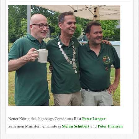
Peter Langer
Neuer König des Jägerzugs Gerade aus II ist
,
Stefan Schubert
Peter Franzen
zu seinen Ministern ernannte er
und
.