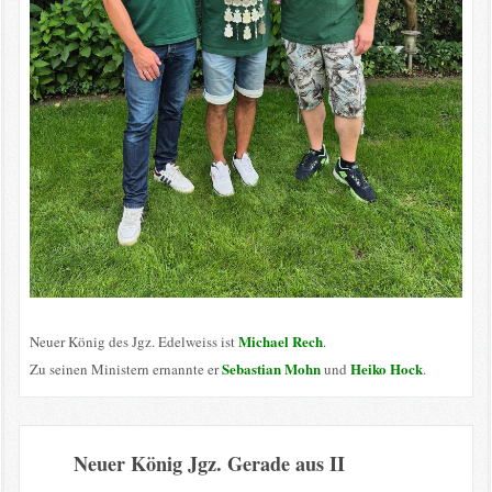
Michael Rech
Neuer König des Jgz. Edelweiss ist
.
Sebastian Mohn
Heiko Hock
Zu seinen Ministern ernannte er
und
.
Neuer König Jgz. Gerade aus II