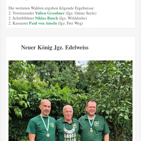
Die weiteren Wahlen ergaben folgende Ergebnisse:
Yulien Graubner
2. Vorsitzender
(Jgz. Grüne Seele)
Niklas Busch
2. Schriftführer
(Jgz. Wilddiebe)
Paul von Ameln
2. Kassierer
(Jgz. Frei Weg)
Neuer König Jgz. Edelweiss