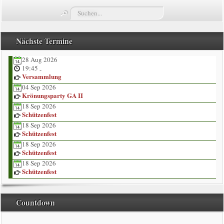
Suchen...
Termine
Züge
Nächste Termine
28 Aug 2026
Vorstand
19:45
-
Versammlung
Kompaniekönige
04 Sep 2026
Krönungsparty GA II
18 Sep 2026
Regimentskönige
Schützenfest
18 Sep 2026
Jungschützenkönige
Schützenfest
18 Sep 2026
Schützenfest
Bildergalerie
18 Sep 2026
Schützenfest
News
Countdown
Impressum