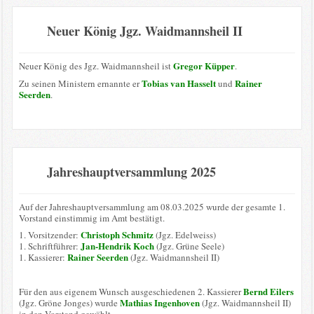
Neuer König Jgz. Waidmannsheil II
Gregor Küpper
Neuer König des Jgz. Waidmannsheil ist
.
Tobias van Hasselt
Rainer
Zu seinen Ministern ernannte er
und
Seerden
.
Jahreshauptversammlung 2025
Auf der Jahreshauptversammlung am 08.03.2025 wurde der gesamte 1.
Vorstand einstimmig im Amt bestätigt.
Christoph Schmitz
1. Vorsitzender:
(Jgz. Edelweiss)
Jan-Hendrik Koch
1. Schriftführer:
(Jgz. Grüne Seele)
Rainer Seerden
1. Kassierer:
(Jgz. Waidmannsheil II)
Bernd Eilers
Für den aus eigenem Wunsch ausgeschiedenen 2. Kassierer
Mathias Ingenhoven
(Jgz. Gröne Jonges) wurde
(Jgz. Waidmannsheil II)