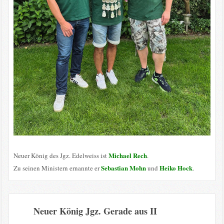
Michael Rech
Neuer König des Jgz. Edelweiss ist
.
Sebastian Mohn
Heiko Hock
Zu seinen Ministern ernannte er
und
.
Neuer König Jgz. Gerade aus II