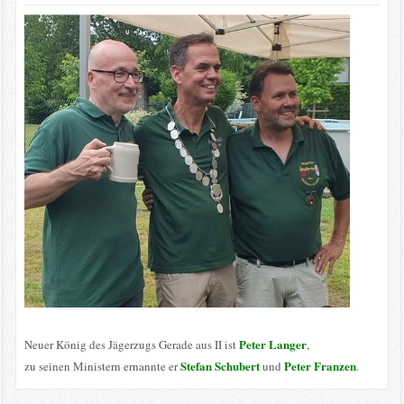
Peter Langer
Neuer König des Jägerzugs Gerade aus II ist
,
Stefan Schubert
Peter Franzen
zu seinen Ministern ernannte er
und
.