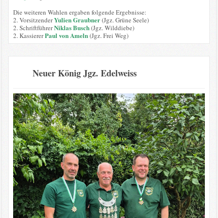
Die weiteren Wahlen ergaben folgende Ergebnisse:
Yulien Graubner
2. Vorsitzender
(Jgz. Grüne Seele)
Niklas Busch
2. Schriftführer
(Jgz. Wilddiebe)
Paul von Ameln
2. Kassierer
(Jgz. Frei Weg)
Neuer König Jgz. Edelweiss