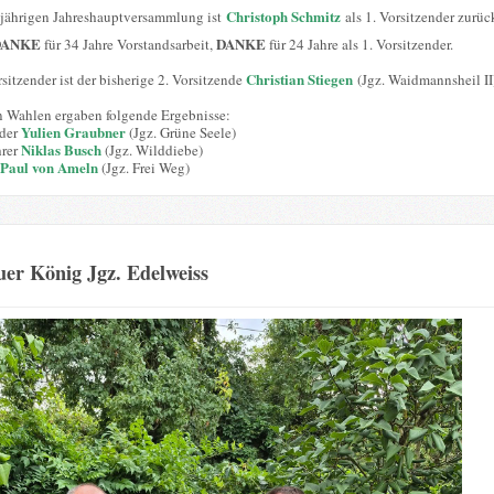
Christoph Schmitz
sjährigen Jahreshauptversammlung ist
als 1. Vorsitzender zurüc
DANKE
DANKE
für 34 Jahre Vorstandsarbeit,
für 24 Jahre als 1. Vorsitzender.
Christian Stiegen
sitzender ist der bisherige 2. Vorsitzende
(Jgz. Waidmannsheil II
n Wahlen ergaben folgende Ergebnisse:
Yulien Graubner
nder
(Jgz. Grüne Seele)
Niklas Busch
hrer
(Jgz. Wilddiebe)
Paul von Ameln
(Jgz. Frei Weg)
er König Jgz. Edelweiss