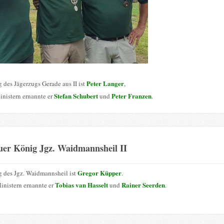
Peter Langer
 des Jägerzugs Gerade aus II ist
,
Stefan Schubert
Peter Franzen
inistern ernannte er
und
.
uer König Jgz. Waidmannsheil II
Gregor Küpper
 des Jgz. Waidmannsheil ist
.
Tobias van Hasselt
Rainer Seerden
inistern ernannte er
und
.