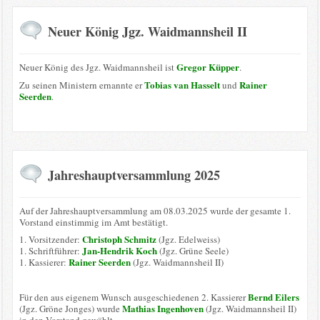
Neuer König Jgz. Waidmannsheil II
Gregor Küpper
Neuer König des Jgz. Waidmannsheil ist
.
Tobias van Hasselt
Rainer
Zu seinen Ministern ernannte er
und
Seerden
.
Jahreshauptversammlung 2025
Auf der Jahreshauptversammlung am 08.03.2025 wurde der gesamte 1.
Vorstand einstimmig im Amt bestätigt.
Christoph Schmitz
1. Vorsitzender:
(Jgz. Edelweiss)
Jan-Hendrik Koch
1. Schriftführer:
(Jgz. Grüne Seele)
Rainer Seerden
1. Kassierer:
(Jgz. Waidmannsheil II)
Bernd Eilers
Für den aus eigenem Wunsch ausgeschiedenen 2. Kassierer
Mathias Ingenhoven
(Jgz. Gröne Jonges) wurde
(Jgz. Waidmannsheil II)