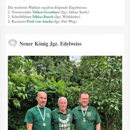
Die weiteren Wahlen ergaben folgende Ergebnisse:
Yulien Graubner
2. Vorsitzender
(Jgz. Grüne Seele)
Niklas Busch
2. Schriftführer
(Jgz. Wilddiebe)
Paul von Ameln
2. Kassierer
(Jgz. Frei Weg)
Neuer König Jgz. Edelweiss