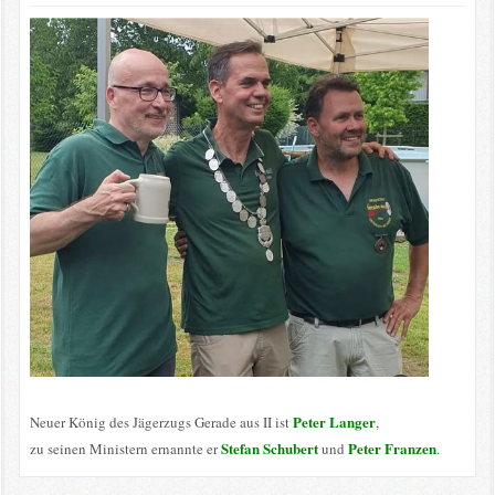
Peter Langer
Neuer König des Jägerzugs Gerade aus II ist
,
Stefan Schubert
Peter Franzen
zu seinen Ministern ernannte er
und
.