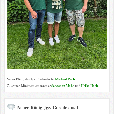
Michael Rech
Neuer König des Jgz. Edelweiss ist
.
Sebastian Mohn
Heiko Hock
Zu seinen Ministern ernannte er
und
.
Neuer König Jgz. Gerade aus II