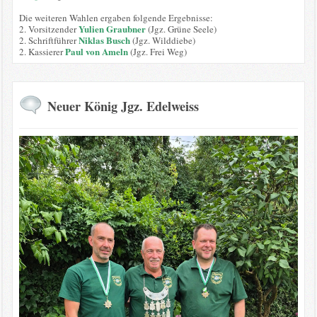
Die weiteren Wahlen ergaben folgende Ergebnisse:
Yulien Graubner
2. Vorsitzender
(Jgz. Grüne Seele)
Niklas Busch
2. Schriftführer
(Jgz. Wilddiebe)
Paul von Ameln
2. Kassierer
(Jgz. Frei Weg)
Neuer König Jgz. Edelweiss