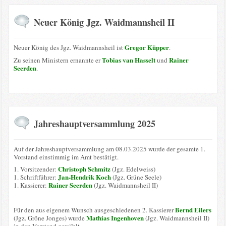
Neuer König Jgz. Waidmannsheil II
Gregor Küpper
Neuer König des Jgz. Waidmannsheil ist
.
Tobias van Hasselt
Rainer
Zu seinen Ministern ernannte er
und
Seerden
.
Jahreshauptversammlung 2025
Auf der Jahreshauptversammlung am 08.03.2025 wurde der gesamte 1.
Vorstand einstimmig im Amt bestätigt.
Christoph Schmitz
1. Vorsitzender:
(Jgz. Edelweiss)
Jan-Hendrik Koch
1. Schriftführer:
(Jgz. Grüne Seele)
Rainer Seerden
1. Kassierer:
(Jgz. Waidmannsheil II)
Bernd Eilers
Für den aus eigenem Wunsch ausgeschiedenen 2. Kassierer
Mathias Ingenhoven
(Jgz. Gröne Jonges) wurde
(Jgz. Waidmannsheil II)