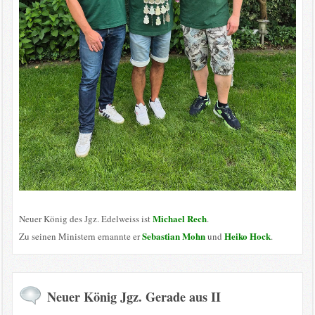
Michael Rech
Neuer König des Jgz. Edelweiss ist
.
Sebastian Mohn
Heiko Hock
Zu seinen Ministern ernannte er
und
.
Neuer König Jgz. Gerade aus II