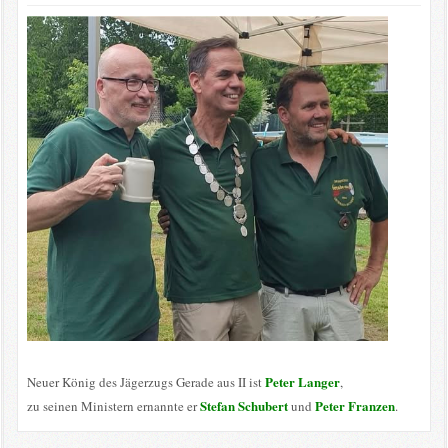
Peter Langer
Neuer König des Jägerzugs Gerade aus II ist
,
Stefan Schubert
Peter Franzen
zu seinen Ministern ernannte er
und
.