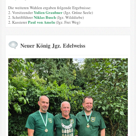
Die weiteren Wahlen ergaben folgende Ergebnisse:
Yulien Graubner
2. Vorsitzender
(Jgz. Grüne Seele)
Niklas Busch
2. Schriftführer
(Jgz. Wilddiebe)
Paul von Ameln
2. Kassierer
(Jgz. Frei Weg)
Neuer König Jgz. Edelweiss