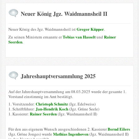
Neuer König Jgz. Waidmannsheil II
Gregor Küpper
Neuer König des Jgz. Waidmannsheil ist
.
Tobias van Hasselt
Rainer
Zu seinen Ministern ernannte er
und
Seerden
.
Jahreshauptversammlung 2025
Auf der Jahreshauptversammlung am 08.03.2025 wurde der gesamte 1.
Vorstand einstimmig im Amt bestätigt.
Christoph Schmitz
1. Vorsitzender:
(Jgz. Edelweiss)
Jan-Hendrik Koch
1. Schriftführer:
(Jgz. Grüne Seele)
Rainer Seerden
1. Kassierer:
(Jgz. Waidmannsheil II)
Bernd Eilers
Für den aus eigenem Wunsch ausgeschiedenen 2. Kassierer
Mathias Ingenhoven
(Jgz. Gröne Jonges) wurde
(Jgz. Waidmannsheil II)