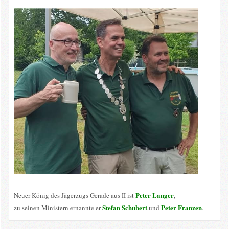
Peter Langer
Neuer König des Jägerzugs Gerade aus II ist
,
Stefan Schubert
Peter Franzen
zu seinen Ministern ernannte er
und
.