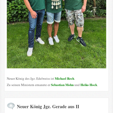
Michael Rech
Neuer König des Jgz. Edelweiss ist
.
Sebastian Mohn
Heiko Hock
Zu seinen Ministern ernannte er
und
.
Neuer König Jgz. Gerade aus II