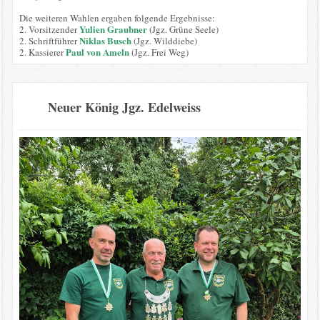
Die weiteren Wahlen ergaben folgende Ergebnisse:
Yulien Graubner
2. Vorsitzender
(Jgz. Grüne Seele)
Niklas Busch
2. Schriftführer
(Jgz. Wilddiebe)
Paul von Ameln
2. Kassierer
(Jgz. Frei Weg)
Neuer König Jgz. Edelweiss