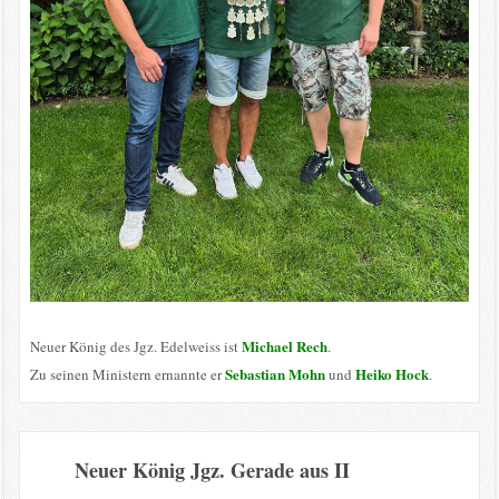
Michael Rech
Neuer König des Jgz. Edelweiss ist
.
Sebastian Mohn
Heiko Hock
Zu seinen Ministern ernannte er
und
.
Neuer König Jgz. Gerade aus II