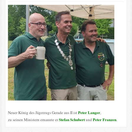
Peter Langer
Neuer König des Jägerzugs Gerade aus II ist
,
Stefan Schubert
Peter Franzen
zu seinen Ministern ernannte er
und
.