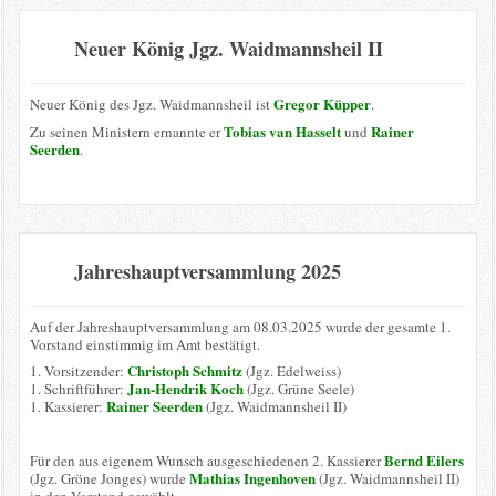
Neuer König Jgz. Waidmannsheil II
Gregor Küpper
Neuer König des Jgz. Waidmannsheil ist
.
Tobias van Hasselt
Rainer
Zu seinen Ministern ernannte er
und
Seerden
.
Jahreshauptversammlung 2025
Auf der Jahreshauptversammlung am 08.03.2025 wurde der gesamte 1.
Vorstand einstimmig im Amt bestätigt.
Christoph Schmitz
1. Vorsitzender:
(Jgz. Edelweiss)
Jan-Hendrik Koch
1. Schriftführer:
(Jgz. Grüne Seele)
Rainer Seerden
1. Kassierer:
(Jgz. Waidmannsheil II)
Bernd Eilers
Für den aus eigenem Wunsch ausgeschiedenen 2. Kassierer
Mathias Ingenhoven
(Jgz. Gröne Jonges) wurde
(Jgz. Waidmannsheil II)