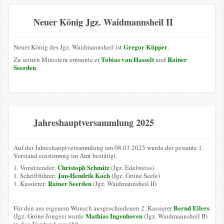
Neuer König Jgz. Waidmannsheil II
Gregor Küpper
Neuer König des Jgz. Waidmannsheil ist
.
Tobias van Hasselt
Rainer
Zu seinen Ministern ernannte er
und
Seerden
.
Jahreshauptversammlung 2025
Auf der Jahreshauptversammlung am 08.03.2025 wurde der gesamte 1.
Vorstand einstimmig im Amt bestätigt.
Christoph Schmitz
1. Vorsitzender:
(Jgz. Edelweiss)
Jan-Hendrik Koch
1. Schriftführer:
(Jgz. Grüne Seele)
Rainer Seerden
1. Kassierer:
(Jgz. Waidmannsheil II)
Bernd Eilers
Für den aus eigenem Wunsch ausgeschiedenen 2. Kassierer
Mathias Ingenhoven
(Jgz. Gröne Jonges) wurde
(Jgz. Waidmannsheil II)