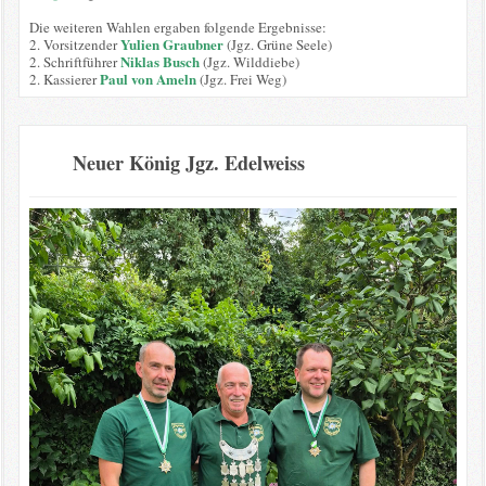
Die weiteren Wahlen ergaben folgende Ergebnisse:
Yulien Graubner
2. Vorsitzender
(Jgz. Grüne Seele)
Niklas Busch
2. Schriftführer
(Jgz. Wilddiebe)
Paul von Ameln
2. Kassierer
(Jgz. Frei Weg)
Neuer König Jgz. Edelweiss