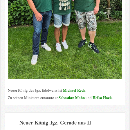
Michael Rech
Neuer König des Jgz. Edelweiss ist
.
Sebastian Mohn
Heiko Hock
Zu seinen Ministern ernannte er
und
.
Neuer König Jgz. Gerade aus II