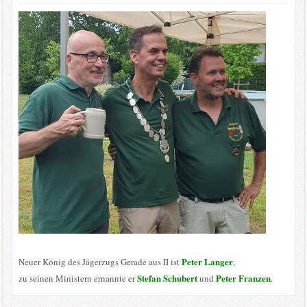
Peter Langer
Neuer König des Jägerzugs Gerade aus II ist
,
Stefan Schubert
Peter Franzen
zu seinen Ministern ernannte er
und
.