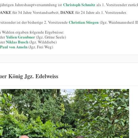
Christoph Schmitz
sjährigen Jahreshauptversammlung ist
als 1. Vorsitzender zurüc
DANKE
DANKE
für 34 Jahre Vorstandsarbeit,
für 24 Jahre als 1. Vorsitzender.
Christian Stiegen
sitzender ist der bisherige 2. Vorsitzende
(Jgz. Waidmannsheil II
n Wahlen ergaben folgende Ergebnisse:
Yulien Graubner
nder
(Jgz. Grüne Seele)
Niklas Busch
hrer
(Jgz. Wilddiebe)
Paul von Ameln
(Jgz. Frei Weg)
er König Jgz. Edelweiss