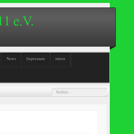
1 e.V.
News
Impressum
intern
Suchen...