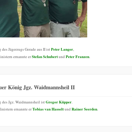
Peter Langer
 des Jägerzugs Gerade aus II ist
,
Stefan Schubert
Peter Franzen
inistern ernannte er
und
.
uer König Jgz. Waidmannsheil II
Gregor Küpper
 des Jgz. Waidmannsheil ist
.
Tobias van Hasselt
Rainer Seerden
inistern ernannte er
und
.