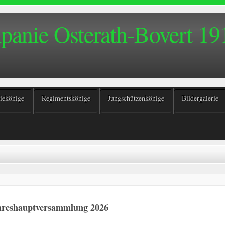
anie Osterath-Bovert 191
ekönige
Regimentskönige
Jungschützenkönige
Bildergalerie
hreshauptversammlung 2026