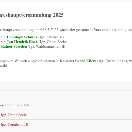
hreshauptversammlung 2025
reshauptversammlung am 08.03.2025 wurde der gesamte 1. Vorstand einstimmig im 
Christoph Schmitz
nder:
(Jgz. Edelweiss)
Jan-Hendrik Koch
hrer:
(Jgz. Grüne Seele)
Rainer Seerden
:
(Jgz. Waidmannsheil II)
Bernd Eilers
 eigenem Wunsch ausgeschiedenen 2. Kassierer
(Jgz. Gröne Jonges) 
wählt.
n
versammlung 2024
Jgz. Grüne Seele
Jgz. Gerade aus II