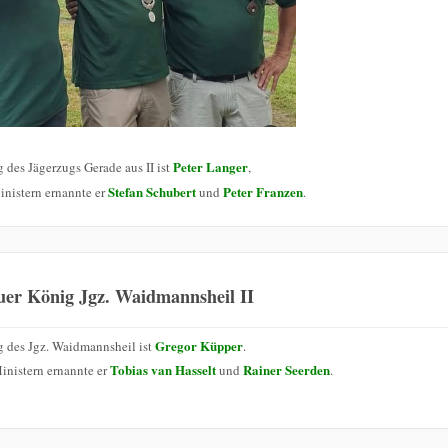
Peter Langer
 des Jägerzugs Gerade aus II ist
,
Stefan Schubert
Peter Franzen
inistern ernannte er
und
.
uer König Jgz. Waidmannsheil II
Gregor Küpper
 des Jgz. Waidmannsheil ist
.
Tobias van Hasselt
Rainer Seerden
inistern ernannte er
und
.