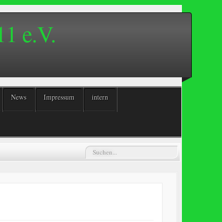
1 e.V.
News
Impressum
intern
Suchen...