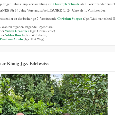
Christoph Schmitz
sjährigen Jahreshauptversammlung ist
als 1. Vorsitzender zurüc
DANKE
DANKE
für 34 Jahre Vorstandsarbeit,
für 24 Jahre als 1. Vorsitzender.
Christian Stiegen
sitzender ist der bisherige 2. Vorsitzende
(Jgz. Waidmannsheil II
n Wahlen ergaben folgende Ergebnisse:
Yulien Graubner
nder
(Jgz. Grüne Seele)
Niklas Busch
hrer
(Jgz. Wilddiebe)
Paul von Ameln
(Jgz. Frei Weg)
er König Jgz. Edelweiss