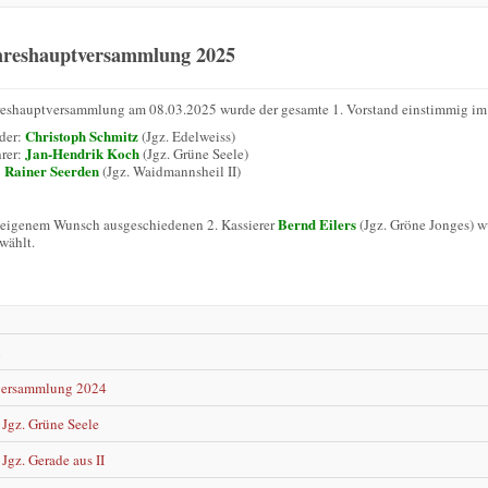
hreshauptversammlung 2025
reshauptversammlung am 08.03.2025 wurde der gesamte 1. Vorstand einstimmig im 
Christoph Schmitz
nder:
(Jgz. Edelweiss)
Jan-Hendrik Koch
hrer:
(Jgz. Grüne Seele)
Rainer Seerden
:
(Jgz. Waidmannsheil II)
Bernd Eilers
 eigenem Wunsch ausgeschiedenen 2. Kassierer
(Jgz. Gröne Jonges) 
wählt.
n
versammlung 2024
Jgz. Grüne Seele
Jgz. Gerade aus II