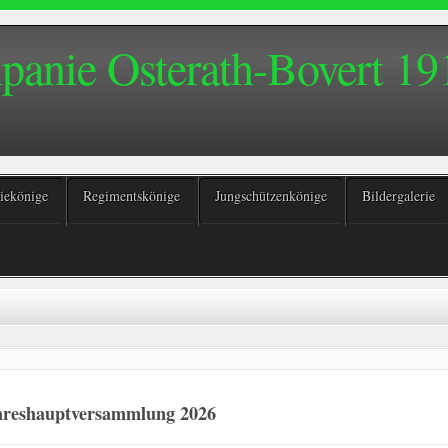
anie Osterath-Bovert 191
ekönige
Regimentskönige
Jungschützenkönige
Bildergalerie
hreshauptversammlung 2026