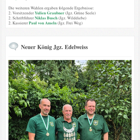
Die weiteren Wahlen ergaben folgende Ergebnisse:
Yulien Graubner
2. Vorsitzender
(Jgz. Grüne Seele)
Niklas Busch
2. Schriftführer
(Jgz. Wilddiebe)
Paul von Ameln
2. Kassierer
(Jgz. Frei Weg)
Neuer König Jgz. Edelweiss