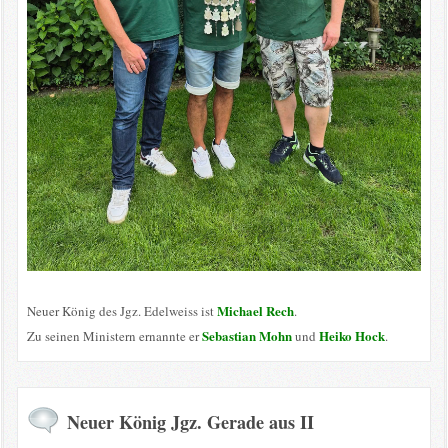
Michael Rech
Neuer König des Jgz. Edelweiss ist
.
Sebastian Mohn
Heiko Hock
Zu seinen Ministern ernannte er
und
.
Neuer König Jgz. Gerade aus II