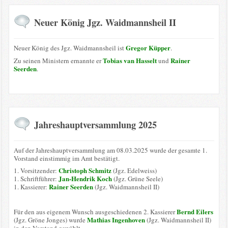
Neuer König Jgz. Waidmannsheil II
Gregor Küpper
Neuer König des Jgz. Waidmannsheil ist
.
Tobias van Hasselt
Rainer
Zu seinen Ministern ernannte er
und
Seerden
.
Jahreshauptversammlung 2025
Auf der Jahreshauptversammlung am 08.03.2025 wurde der gesamte 1.
Vorstand einstimmig im Amt bestätigt.
Christoph Schmitz
1. Vorsitzender:
(Jgz. Edelweiss)
Jan-Hendrik Koch
1. Schriftführer:
(Jgz. Grüne Seele)
Rainer Seerden
1. Kassierer:
(Jgz. Waidmannsheil II)
Bernd Eilers
Für den aus eigenem Wunsch ausgeschiedenen 2. Kassierer
Mathias Ingenhoven
(Jgz. Gröne Jonges) wurde
(Jgz. Waidmannsheil II)