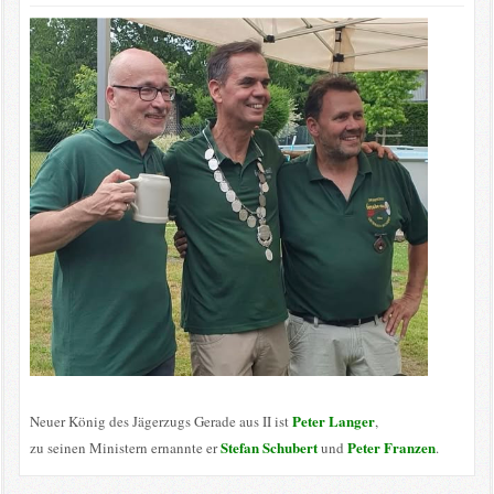
Peter Langer
Neuer König des Jägerzugs Gerade aus II ist
,
Stefan Schubert
Peter Franzen
zu seinen Ministern ernannte er
und
.