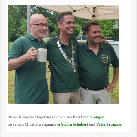
Peter Langer
Neuer König des Jägerzugs Gerade aus II ist
,
Stefan Schubert
Peter Franzen
zu seinen Ministern ernannte er
und
.