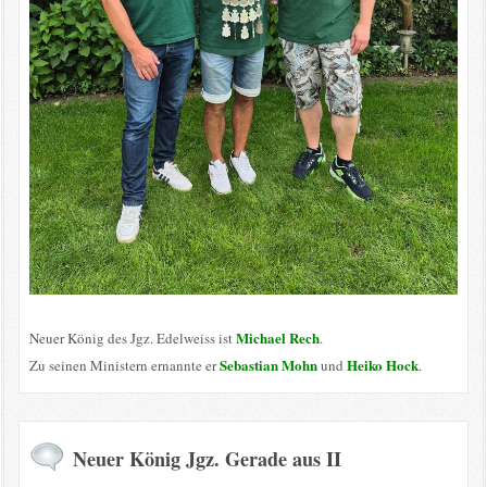
Michael Rech
Neuer König des Jgz. Edelweiss ist
.
Sebastian Mohn
Heiko Hock
Zu seinen Ministern ernannte er
und
.
Neuer König Jgz. Gerade aus II