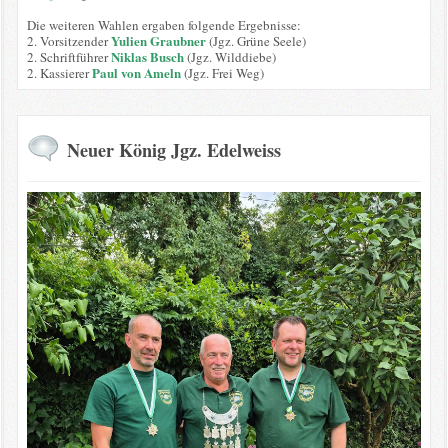
Die weiteren Wahlen ergaben folgende Ergebnisse:
Yulien Graubner
2. Vorsitzender
(Jgz. Grüne Seele)
Niklas Busch
2. Schriftführer
(Jgz. Wilddiebe)
Paul von Ameln
2. Kassierer
(Jgz. Frei Weg)
Neuer König Jgz. Edelweiss