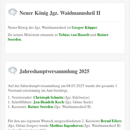
Neuer König Jgz. Waidmannsheil II
Gregor Küpper
Neuer König des Jgz. Waidmannsheil ist
.
Tobias van Hasselt
Rainer
Zu seinen Ministern ernannte er
und
Seerden
.
Jahreshauptversammlung 2025
Auf der Jahreshauptversammlung am 08.03.2025 wurde der gesamte 1.
Vorstand einstimmig im Amt bestätigt.
Christoph Schmitz
1. Vorsitzender:
(Jgz. Edelweiss)
Jan-Hendrik Koch
1. Schriftführer:
(Jgz. Grüne Seele)
Rainer Seerden
1. Kassierer:
(Jgz. Waidmannsheil II)
Bernd Eilers
Für den aus eigenem Wunsch ausgeschiedenen 2. Kassierer
Mathias Ingenhoven
(Jgz. Gröne Jonges) wurde
(Jgz. Waidmannsheil II)