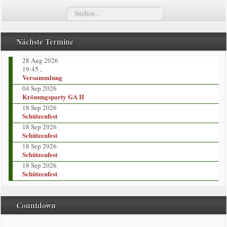
Suchen...
Termine
Züge
Nächste Termine
28 Aug 2026
Vorstand
19:45
-
Versammlung
Kompaniekönige
04 Sep 2026
Krönungsparty GA II
18 Sep 2026
Regimentskönige
Schützenfest
18 Sep 2026
Jungschützenkönige
Schützenfest
18 Sep 2026
Schützenfest
Bildergalerie
18 Sep 2026
Schützenfest
News
Countdown
Impressum