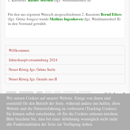
1. Kassierer:
(Jgz. Waidmannsheil II)
Bernd Eilers
Für den aus eigenem Wunsch ausgeschiedenen 2. Kassierer
Mathias Ingenhoven
(Jgz. Gröne Jonges) wurde
(Jgz. Waidmannsheil II)
in den Vorstand gewählt.
Willkommen
Jahreshauptversammlung 2024
Neuer König Jgz. Grüne Seele
Neuer König Jgz. Gerade aus II
Seite 1 von 3
Start
Zurück
1
2
3
Weiter
Ende
Wir nutzen Cookies auf unserer Website. Einige von ihnen sind
essenziell für den Betrieb der Seite, während andere uns helfen, diese
Website und die Nutzererfahrung zu verbessern (Tracking Cookies).
Sie können selbst entscheiden, ob Sie die Cookies zulassen möchten.
© Kompanie Bovert
Bitte beachten Sie, dass bei einer Ablehnung womöglich nicht mehr
alle Funktionalitäten der Seite zur Verfügung stehen.
↑↑↑