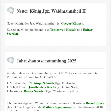
Neuer König Jgz. Waidmannsheil II
Gregor Küpper
Neuer König des Jgz. Waidmannsheil ist
.
Tobias van Hasselt
Rainer
Zu seinen Ministern ernannte er
und
Seerden
.
Jahreshauptversammlung 2025
Auf der Jahreshauptversammlung am 08.03.2025 wurde der gesamte 1.
Vorstand einstimmig im Amt bestätigt.
Christoph Schmitz
1. Vorsitzender:
(Jgz. Edelweiss)
Jan-Hendrik Koch
1. Schriftführer:
(Jgz. Grüne Seele)
Rainer Seerden
1. Kassierer:
(Jgz. Waidmannsheil II)
Bernd Eilers
Für den aus eigenem Wunsch ausgeschiedenen 2. Kassierer
Mathias Ingenhoven
(Jgz. Gröne Jonges) wurde
(Jgz. Waidmannsheil II)