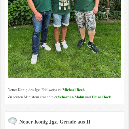
Michael Rech
Neuer König des Jgz. Edelweiss ist
.
Sebastian Mohn
Heiko Hock
Zu seinen Ministern ernannte er
und
.
Neuer König Jgz. Gerade aus II