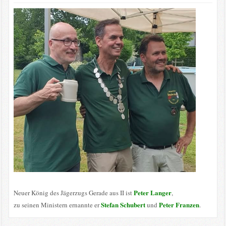
Peter Langer
Neuer König des Jägerzugs Gerade aus II ist
,
Stefan Schubert
Peter Franzen
zu seinen Ministern ernannte er
und
.