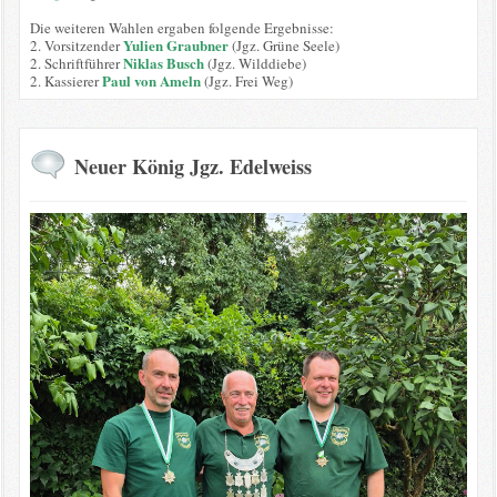
Die weiteren Wahlen ergaben folgende Ergebnisse:
Yulien Graubner
2. Vorsitzender
(Jgz. Grüne Seele)
Niklas Busch
2. Schriftführer
(Jgz. Wilddiebe)
Paul von Ameln
2. Kassierer
(Jgz. Frei Weg)
Neuer König Jgz. Edelweiss