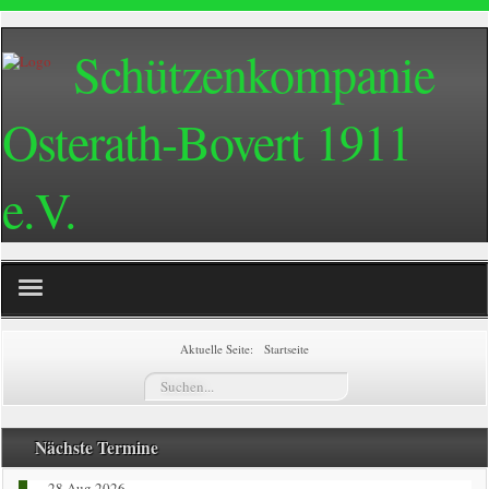
Schützenkompanie
Osterath-Bovert 1911
e.V.
Home
Aktuelle Seite:
Startseite
Suchen...
Termine
Züge
Nächste Termine
28 Aug 2026