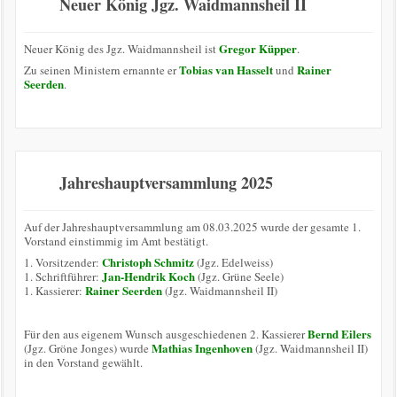
Neuer König Jgz. Waidmannsheil II
Gregor Küpper
Neuer König des Jgz. Waidmannsheil ist
.
Tobias van Hasselt
Rainer
Zu seinen Ministern ernannte er
und
Seerden
.
Jahreshauptversammlung 2025
Auf der Jahreshauptversammlung am 08.03.2025 wurde der gesamte 1.
Vorstand einstimmig im Amt bestätigt.
Christoph Schmitz
1. Vorsitzender:
(Jgz. Edelweiss)
Jan-Hendrik Koch
1. Schriftführer:
(Jgz. Grüne Seele)
Rainer Seerden
1. Kassierer:
(Jgz. Waidmannsheil II)
Bernd Eilers
Für den aus eigenem Wunsch ausgeschiedenen 2. Kassierer
Mathias Ingenhoven
(Jgz. Gröne Jonges) wurde
(Jgz. Waidmannsheil II)
in den Vorstand gewählt.