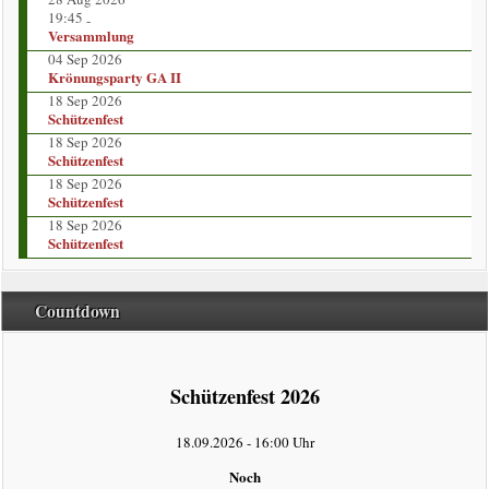
Vorstand
19:45
-
Versammlung
Kompaniekönige
04 Sep 2026
Krönungsparty GA II
18 Sep 2026
Regimentskönige
Schützenfest
18 Sep 2026
Jungschützenkönige
Schützenfest
18 Sep 2026
Schützenfest
Bildergalerie
18 Sep 2026
Schützenfest
News
Countdown
Impressum
intern
Schützenfest 2026
Datenschutzerklärung
18.09.2026
-
16:00 Uhr
Noch