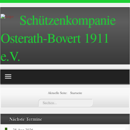
Schützenkompanie
Osterath-Bovert 1911
e.V.
Home
Aktuelle Seite:
Startseite
Suchen...
Termine
Züge
Nächste Termine
28 Aug 2026