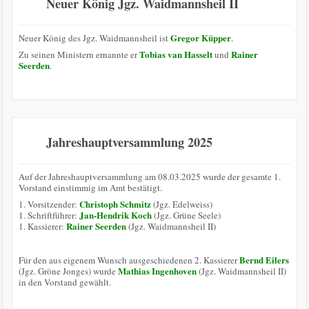
Neuer König Jgz. Waidmannsheil II
Gregor Küpper
Neuer König des Jgz. Waidmannsheil ist
.
Tobias van Hasselt
Rainer
Zu seinen Ministern ernannte er
und
Seerden
.
Jahreshauptversammlung 2025
Auf der Jahreshauptversammlung am 08.03.2025 wurde der gesamte 1.
Vorstand einstimmig im Amt bestätigt.
Christoph Schmitz
1. Vorsitzender:
(Jgz. Edelweiss)
Jan-Hendrik Koch
1. Schriftführer:
(Jgz. Grüne Seele)
Rainer Seerden
1. Kassierer:
(Jgz. Waidmannsheil II)
Bernd Eilers
Für den aus eigenem Wunsch ausgeschiedenen 2. Kassierer
Mathias Ingenhoven
(Jgz. Gröne Jonges) wurde
(Jgz. Waidmannsheil II)
in den Vorstand gewählt.