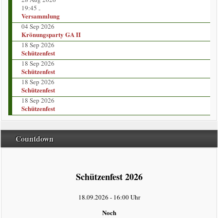
Vorstand
19:45
-
Versammlung
Kompaniekönige
04 Sep 2026
Krönungsparty GA II
18 Sep 2026
Regimentskönige
Schützenfest
18 Sep 2026
Jungschützenkönige
Schützenfest
18 Sep 2026
Schützenfest
Bildergalerie
18 Sep 2026
Schützenfest
News
Countdown
Impressum
intern
Schützenfest 2026
Datenschutzerklärung
18.09.2026
-
16:00 Uhr
Noch