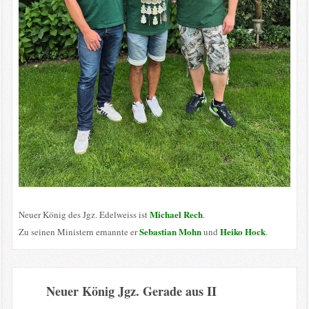
Michael Rech
Neuer König des Jgz. Edelweiss ist
.
Sebastian Mohn
Heiko Hock
Zu seinen Ministern ernannte er
und
.
Neuer König Jgz. Gerade aus II