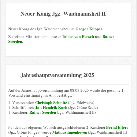
Neuer König Jgz. Waidmannsheil II
Gregor Küpper
Neuer König des Jgz. Waidmannsheil ist
.
Tobias van Hasselt
Rainer
Zu seinen Ministern ernannte er
und
Seerden
.
Jahreshauptversammlung 2025
Auf der Jahreshauptversammlung am 08.03.2025 wurde der gesamte 1.
Vorstand einstimmig im Amt bestätigt.
Christoph Schmitz
1. Vorsitzender:
(Jgz. Edelweiss)
Jan-Hendrik Koch
1. Schriftführer:
(Jgz. Grüne Seele)
Rainer Seerden
1. Kassierer:
(Jgz. Waidmannsheil II)
Bernd Eilers
Für den aus eigenem Wunsch ausgeschiedenen 2. Kassierer
Mathias Ingenhoven
(Jgz. Gröne Jonges) wurde
(Jgz. Waidmannsheil II)