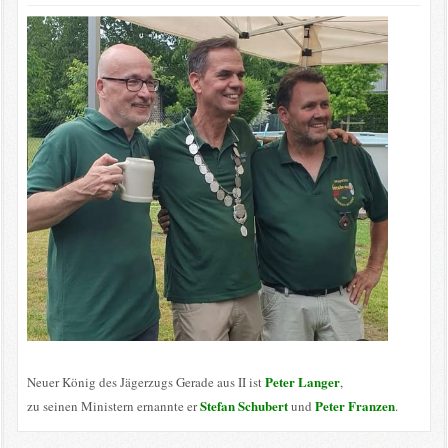
Peter Langer
Neuer König des Jägerzugs Gerade aus II ist
,
Stefan Schubert
Peter Franzen
zu seinen Ministern ernannte er
und
.