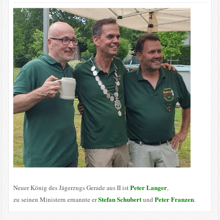
Peter Langer
Neuer König des Jägerzugs Gerade aus II ist
,
Stefan Schubert
Peter Franzen
zu seinen Ministern ernannte er
und
.