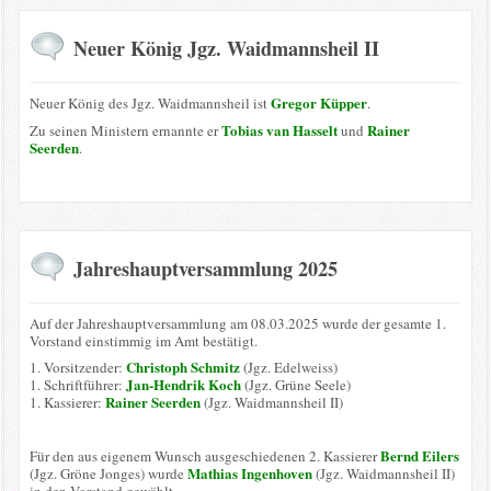
Neuer König Jgz. Waidmannsheil II
Gregor Küpper
Neuer König des Jgz. Waidmannsheil ist
.
Tobias van Hasselt
Rainer
Zu seinen Ministern ernannte er
und
Seerden
.
Jahreshauptversammlung 2025
Auf der Jahreshauptversammlung am 08.03.2025 wurde der gesamte 1.
Vorstand einstimmig im Amt bestätigt.
Christoph Schmitz
1. Vorsitzender:
(Jgz. Edelweiss)
Jan-Hendrik Koch
1. Schriftführer:
(Jgz. Grüne Seele)
Rainer Seerden
1. Kassierer:
(Jgz. Waidmannsheil II)
Bernd Eilers
Für den aus eigenem Wunsch ausgeschiedenen 2. Kassierer
Mathias Ingenhoven
(Jgz. Gröne Jonges) wurde
(Jgz. Waidmannsheil II)