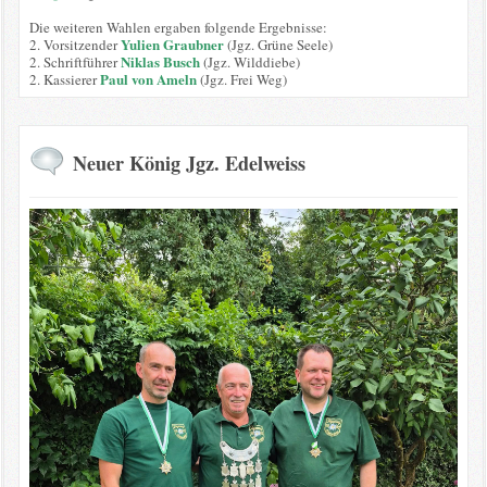
Die weiteren Wahlen ergaben folgende Ergebnisse:
Yulien Graubner
2. Vorsitzender
(Jgz. Grüne Seele)
Niklas Busch
2. Schriftführer
(Jgz. Wilddiebe)
Paul von Ameln
2. Kassierer
(Jgz. Frei Weg)
Neuer König Jgz. Edelweiss