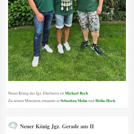
Michael Rech
Neuer König des Jgz. Edelweiss ist
.
Sebastian Mohn
Heiko Hock
Zu seinen Ministern ernannte er
und
.
Neuer König Jgz. Gerade aus II