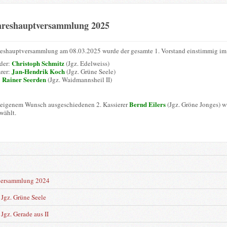
hreshauptversammlung 2025
reshauptversammlung am 08.03.2025 wurde der gesamte 1. Vorstand einstimmig im 
Christoph Schmitz
nder:
(Jgz. Edelweiss)
Jan-Hendrik Koch
hrer:
(Jgz. Grüne Seele)
Rainer Seerden
:
(Jgz. Waidmannsheil II)
Bernd Eilers
 eigenem Wunsch ausgeschiedenen 2. Kassierer
(Jgz. Gröne Jonges) 
wählt.
n
versammlung 2024
Jgz. Grüne Seele
Jgz. Gerade aus II