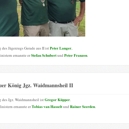
Peter Langer
 des Jägerzugs Gerade aus II ist
,
Stefan Schubert
Peter Franzen
inistern ernannte er
und
.
uer König Jgz. Waidmannsheil II
Gregor Küpper
 des Jgz. Waidmannsheil ist
.
Tobias van Hasselt
Rainer Seerden
inistern ernannte er
und
.