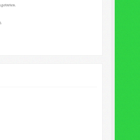
kgetreten.
).