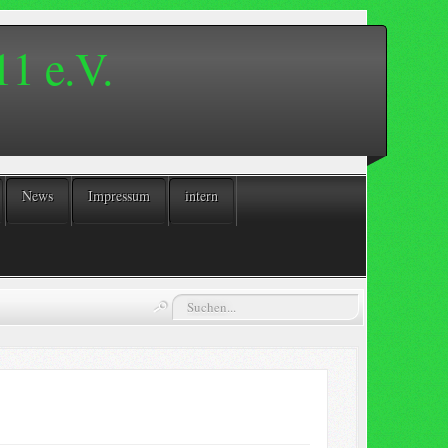
1 e.V.
News
Impressum
intern
Suchen...