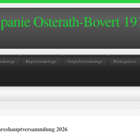
anie Osterath-Bovert 191
ekönige
Regimentskönige
Jungschützenkönige
Bildergalerie
hreshauptversammlung 2026