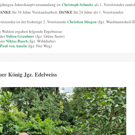
Christoph Schmitz
sjährigen Jahreshauptversammlung ist
als 1. Vorsitzender zurüc
DANKE
DANKE
für 34 Jahre Vorstandsarbeit,
für 24 Jahre als 1. Vorsitzender.
Christian Stiegen
sitzender ist der bisherige 2. Vorsitzende
(Jgz. Waidmannsheil II
n Wahlen ergaben folgende Ergebnisse:
Yulien Graubner
nder
(Jgz. Grüne Seele)
Niklas Busch
hrer
(Jgz. Wilddiebe)
Paul von Ameln
(Jgz. Frei Weg)
er König Jgz. Edelweiss