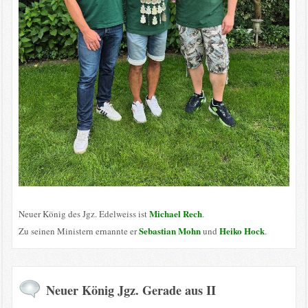
Michael Rech
Neuer König des Jgz. Edelweiss ist
.
Sebastian Mohn
Heiko Hock
Zu seinen Ministern ernannte er
und
.
Neuer König Jgz. Gerade aus II