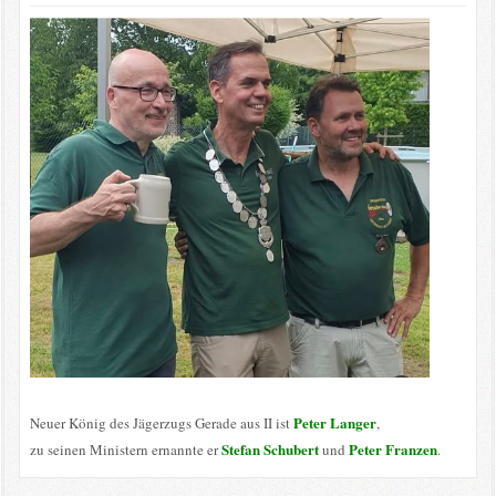
Peter Langer
Neuer König des Jägerzugs Gerade aus II ist
,
Stefan Schubert
Peter Franzen
zu seinen Ministern ernannte er
und
.