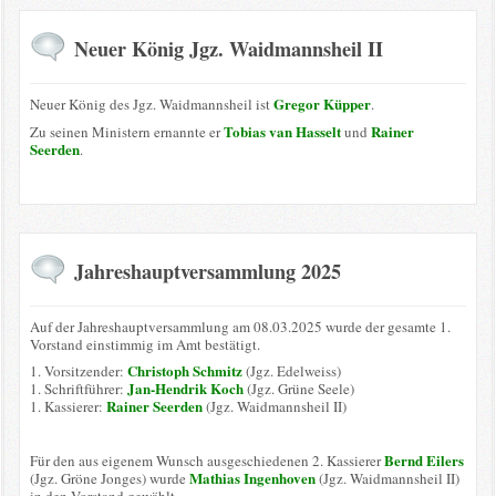
Neuer König Jgz. Waidmannsheil II
Gregor Küpper
Neuer König des Jgz. Waidmannsheil ist
.
Tobias van Hasselt
Rainer
Zu seinen Ministern ernannte er
und
Seerden
.
Jahreshauptversammlung 2025
Auf der Jahreshauptversammlung am 08.03.2025 wurde der gesamte 1.
Vorstand einstimmig im Amt bestätigt.
Christoph Schmitz
1. Vorsitzender:
(Jgz. Edelweiss)
Jan-Hendrik Koch
1. Schriftführer:
(Jgz. Grüne Seele)
Rainer Seerden
1. Kassierer:
(Jgz. Waidmannsheil II)
Bernd Eilers
Für den aus eigenem Wunsch ausgeschiedenen 2. Kassierer
Mathias Ingenhoven
(Jgz. Gröne Jonges) wurde
(Jgz. Waidmannsheil II)