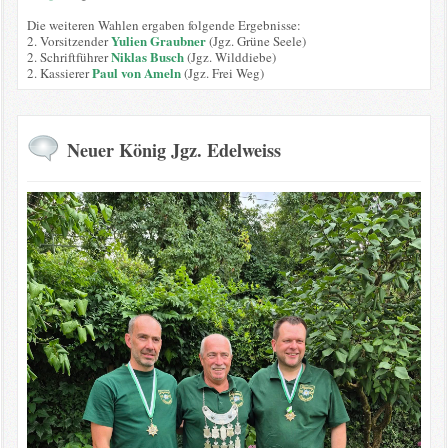
Die weiteren Wahlen ergaben folgende Ergebnisse:
Yulien Graubner
2. Vorsitzender
(Jgz. Grüne Seele)
Niklas Busch
2. Schriftführer
(Jgz. Wilddiebe)
Paul von Ameln
2. Kassierer
(Jgz. Frei Weg)
Neuer König Jgz. Edelweiss