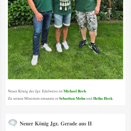
Michael Rech
Neuer König des Jgz. Edelweiss ist
.
Sebastian Mohn
Heiko Hock
Zu seinen Ministern ernannte er
und
.
Neuer König Jgz. Gerade aus II