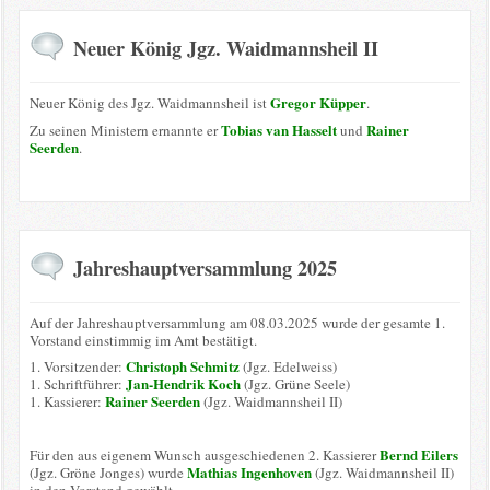
Neuer König Jgz. Waidmannsheil II
Gregor Küpper
Neuer König des Jgz. Waidmannsheil ist
.
Tobias van Hasselt
Rainer
Zu seinen Ministern ernannte er
und
Seerden
.
Jahreshauptversammlung 2025
Auf der Jahreshauptversammlung am 08.03.2025 wurde der gesamte 1.
Vorstand einstimmig im Amt bestätigt.
Christoph Schmitz
1. Vorsitzender:
(Jgz. Edelweiss)
Jan-Hendrik Koch
1. Schriftführer:
(Jgz. Grüne Seele)
Rainer Seerden
1. Kassierer:
(Jgz. Waidmannsheil II)
Bernd Eilers
Für den aus eigenem Wunsch ausgeschiedenen 2. Kassierer
Mathias Ingenhoven
(Jgz. Gröne Jonges) wurde
(Jgz. Waidmannsheil II)