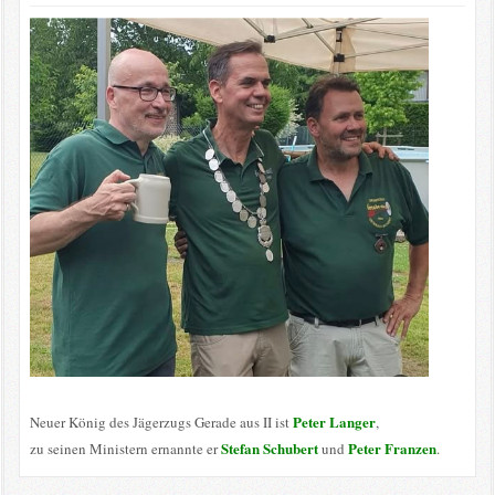
Peter Langer
Neuer König des Jägerzugs Gerade aus II ist
,
Stefan Schubert
Peter Franzen
zu seinen Ministern ernannte er
und
.