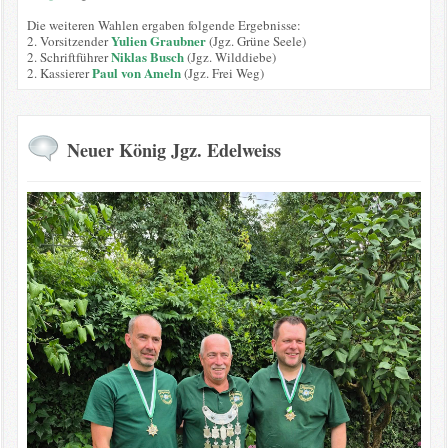
Die weiteren Wahlen ergaben folgende Ergebnisse:
Yulien Graubner
2. Vorsitzender
(Jgz. Grüne Seele)
Niklas Busch
2. Schriftführer
(Jgz. Wilddiebe)
Paul von Ameln
2. Kassierer
(Jgz. Frei Weg)
Neuer König Jgz. Edelweiss