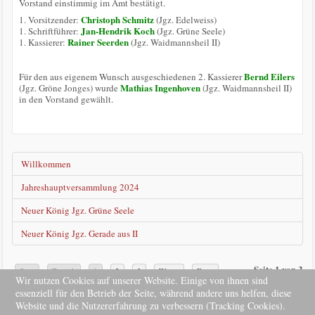
Vorstand einstimmig im Amt bestätigt.
Christoph Schmitz
1. Vorsitzender:
(Jgz. Edelweiss)
Jan-Hendrik Koch
1. Schriftführer:
(Jgz. Grüne Seele)
Rainer Seerden
1. Kassierer:
(Jgz. Waidmannsheil II)
Bernd Eilers
Für den aus eigenem Wunsch ausgeschiedenen 2. Kassierer
Mathias Ingenhoven
(Jgz. Gröne Jonges) wurde
(Jgz. Waidmannsheil II)
in den Vorstand gewählt.
Willkommen
Jahreshauptversammlung 2024
Neuer König Jgz. Grüne Seele
Neuer König Jgz. Gerade aus II
Seite 1 von 3
Start
Zurück
1
2
3
Weiter
Ende
Wir nutzen Cookies auf unserer Website. Einige von ihnen sind
essenziell für den Betrieb der Seite, während andere uns helfen, diese
Website und die Nutzererfahrung zu verbessern (Tracking Cookies).