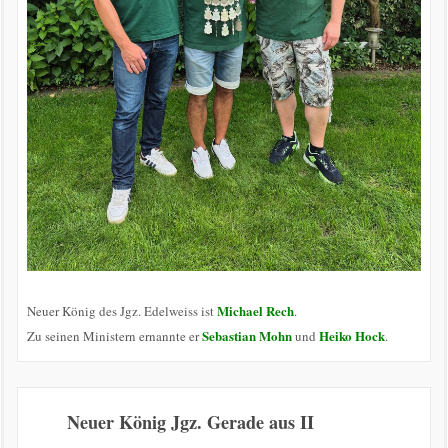
Michael Rech
Neuer König des Jgz. Edelweiss ist
.
Sebastian Mohn
Heiko Hock
Zu seinen Ministern ernannte er
und
.
Neuer König Jgz. Gerade aus II