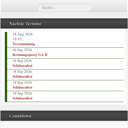
Suchen...
Termine
Züge
Nächste Termine
28 Aug 2026
Vorstand
19:45
-
Versammlung
Kompaniekönige
04 Sep 2026
Krönungsparty GA II
18 Sep 2026
Regimentskönige
Schützenfest
18 Sep 2026
Jungschützenkönige
Schützenfest
18 Sep 2026
Schützenfest
Bildergalerie
18 Sep 2026
Schützenfest
News
Countdown
Impressum