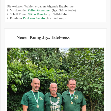
Die weiteren Wahlen ergaben folgende Ergebnisse:
Yulien Graubner
2. Vorsitzender
(Jgz. Grüne Seele)
Niklas Busch
2. Schriftführer
(Jgz. Wilddiebe)
Paul von Ameln
2. Kassierer
(Jgz. Frei Weg)
Neuer König Jgz. Edelweiss