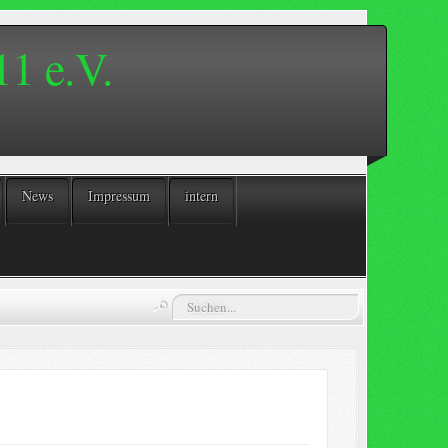
1 e.V.
News
Impressum
intern
Suchen...