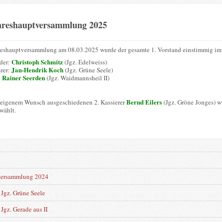
hreshauptversammlung 2025
reshauptversammlung am 08.03.2025 wurde der gesamte 1. Vorstand einstimmig im 
Christoph Schmitz
nder:
(Jgz. Edelweiss)
Jan-Hendrik Koch
hrer:
(Jgz. Grüne Seele)
Rainer Seerden
:
(Jgz. Waidmannsheil II)
Bernd Eilers
 eigenem Wunsch ausgeschiedenen 2. Kassierer
(Jgz. Gröne Jonges) 
wählt.
n
versammlung 2024
Jgz. Grüne Seele
Jgz. Gerade aus II