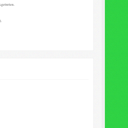
kgetreten.
).