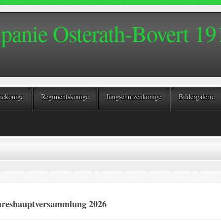
anie Osterath-Bovert 191
ekönige
Regimentskönige
Jungschützenkönige
Bildergalerie
hreshauptversammlung 2026