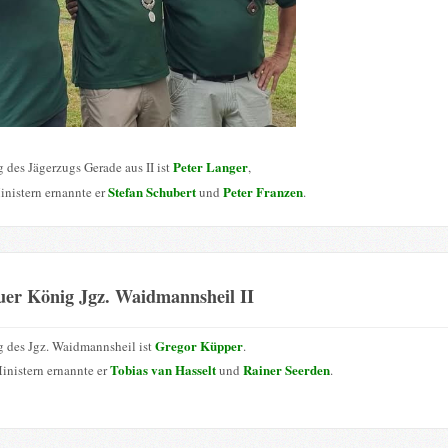
Peter Langer
 des Jägerzugs Gerade aus II ist
,
Stefan Schubert
Peter Franzen
inistern ernannte er
und
.
uer König Jgz. Waidmannsheil II
Gregor Küpper
 des Jgz. Waidmannsheil ist
.
Tobias van Hasselt
Rainer Seerden
inistern ernannte er
und
.