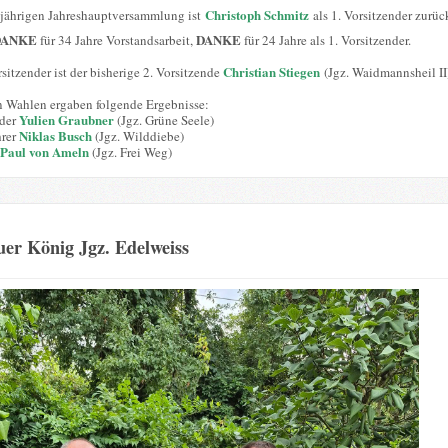
Christoph Schmitz
sjährigen Jahreshauptversammlung ist
als 1. Vorsitzender zurüc
DANKE
DANKE
für 34 Jahre Vorstandsarbeit,
für 24 Jahre als 1. Vorsitzender.
Christian Stiegen
sitzender ist der bisherige 2. Vorsitzende
(Jgz. Waidmannsheil II
n Wahlen ergaben folgende Ergebnisse:
Yulien Graubner
nder
(Jgz. Grüne Seele)
Niklas Busch
hrer
(Jgz. Wilddiebe)
Paul von Ameln
(Jgz. Frei Weg)
er König Jgz. Edelweiss