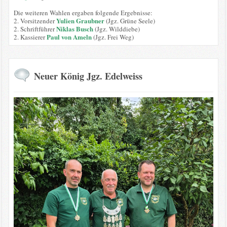
Die weiteren Wahlen ergaben folgende Ergebnisse:
Yulien Graubner
2. Vorsitzender
(Jgz. Grüne Seele)
Niklas Busch
2. Schriftführer
(Jgz. Wilddiebe)
Paul von Ameln
2. Kassierer
(Jgz. Frei Weg)
Neuer König Jgz. Edelweiss