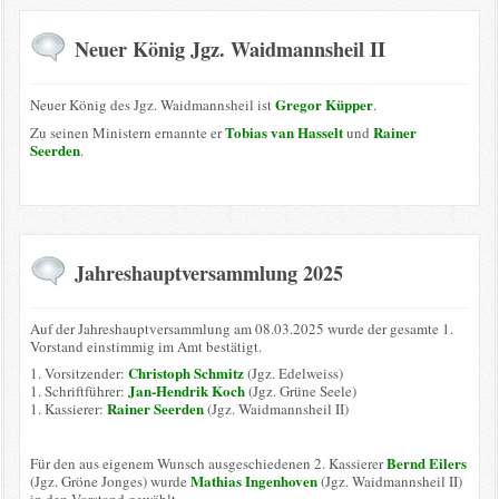
Neuer König Jgz. Waidmannsheil II
Gregor Küpper
Neuer König des Jgz. Waidmannsheil ist
.
Tobias van Hasselt
Rainer
Zu seinen Ministern ernannte er
und
Seerden
.
Jahreshauptversammlung 2025
Auf der Jahreshauptversammlung am 08.03.2025 wurde der gesamte 1.
Vorstand einstimmig im Amt bestätigt.
Christoph Schmitz
1. Vorsitzender:
(Jgz. Edelweiss)
Jan-Hendrik Koch
1. Schriftführer:
(Jgz. Grüne Seele)
Rainer Seerden
1. Kassierer:
(Jgz. Waidmannsheil II)
Bernd Eilers
Für den aus eigenem Wunsch ausgeschiedenen 2. Kassierer
Mathias Ingenhoven
(Jgz. Gröne Jonges) wurde
(Jgz. Waidmannsheil II)