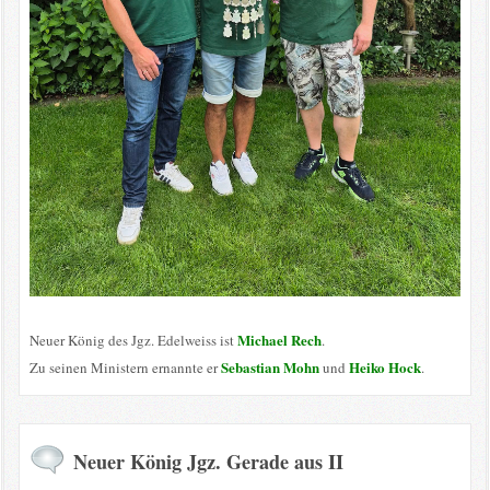
Michael Rech
Neuer König des Jgz. Edelweiss ist
.
Sebastian Mohn
Heiko Hock
Zu seinen Ministern ernannte er
und
.
Neuer König Jgz. Gerade aus II