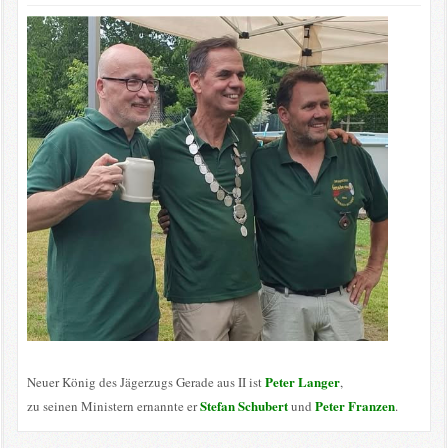
Peter Langer
Neuer König des Jägerzugs Gerade aus II ist
,
Stefan Schubert
Peter Franzen
zu seinen Ministern ernannte er
und
.