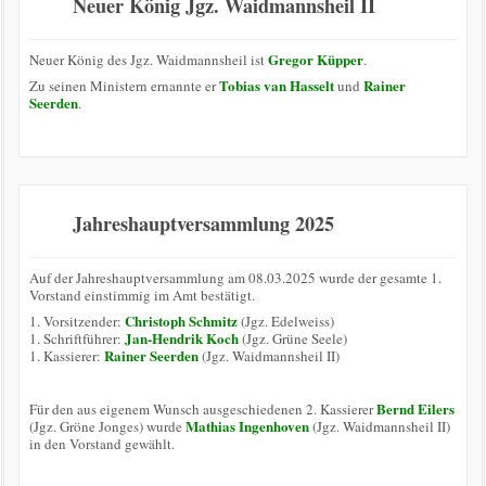
Neuer König Jgz. Waidmannsheil II
Gregor Küpper
Neuer König des Jgz. Waidmannsheil ist
.
Tobias van Hasselt
Rainer
Zu seinen Ministern ernannte er
und
Seerden
.
Jahreshauptversammlung 2025
Auf der Jahreshauptversammlung am 08.03.2025 wurde der gesamte 1.
Vorstand einstimmig im Amt bestätigt.
Christoph Schmitz
1. Vorsitzender:
(Jgz. Edelweiss)
Jan-Hendrik Koch
1. Schriftführer:
(Jgz. Grüne Seele)
Rainer Seerden
1. Kassierer:
(Jgz. Waidmannsheil II)
Bernd Eilers
Für den aus eigenem Wunsch ausgeschiedenen 2. Kassierer
Mathias Ingenhoven
(Jgz. Gröne Jonges) wurde
(Jgz. Waidmannsheil II)
in den Vorstand gewählt.