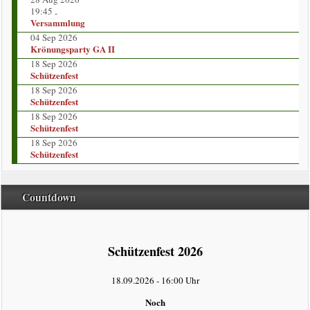
Vorstand
19:45
-
Versammlung
Kompaniekönige
04 Sep 2026
Krönungsparty GA II
18 Sep 2026
Regimentskönige
Schützenfest
18 Sep 2026
Jungschützenkönige
Schützenfest
18 Sep 2026
Schützenfest
Bildergalerie
18 Sep 2026
Schützenfest
News
Countdown
Impressum
intern
Schützenfest 2026
Datenschutzerklärung
18.09.2026
-
16:00 Uhr
Noch