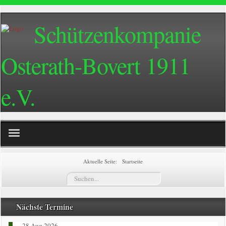
Schützenkompanie
Osterath-Bovert 1911
e.V.
Home
Aktuelle Seite:
Startseite
Suchen...
Termine
Züge
Nächste Termine
28 Aug 2026