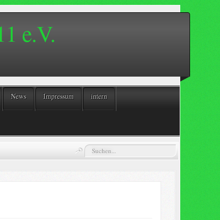
1 e.V.
News
Impressum
intern
Suchen...