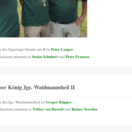
Peter Langer
 des Jägerzugs Gerade aus II ist
,
Stefan Schubert
Peter Franzen
inistern ernannte er
und
.
uer König Jgz. Waidmannsheil II
Gregor Küpper
 des Jgz. Waidmannsheil ist
.
Tobias van Hasselt
Rainer Seerden
inistern ernannte er
und
.