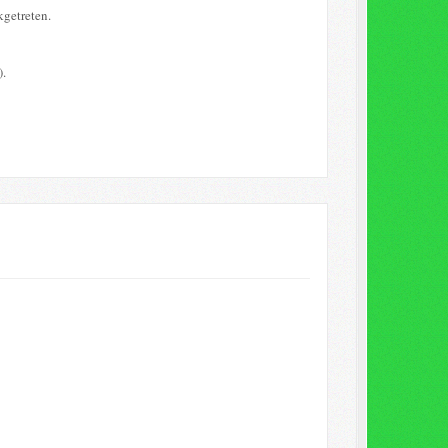
kgetreten.
).