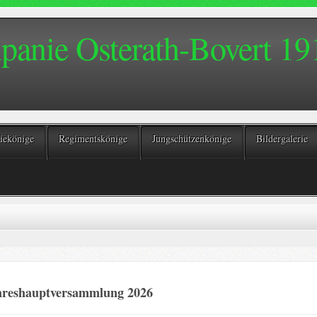
anie Osterath-Bovert 191
ekönige
Regimentskönige
Jungschützenkönige
Bildergalerie
hreshauptversammlung 2026