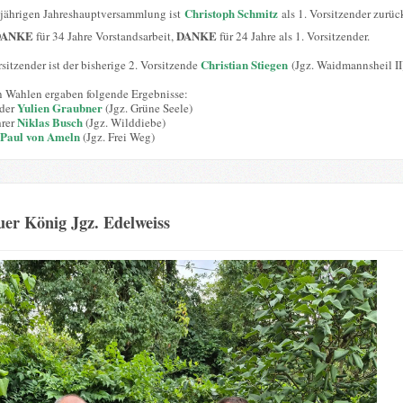
Christoph Schmitz
sjährigen Jahreshauptversammlung ist
als 1. Vorsitzender zurüc
DANKE
DANKE
für 34 Jahre Vorstandsarbeit,
für 24 Jahre als 1. Vorsitzender.
Christian Stiegen
sitzender ist der bisherige 2. Vorsitzende
(Jgz. Waidmannsheil II
n Wahlen ergaben folgende Ergebnisse:
Yulien Graubner
nder
(Jgz. Grüne Seele)
Niklas Busch
hrer
(Jgz. Wilddiebe)
Paul von Ameln
(Jgz. Frei Weg)
er König Jgz. Edelweiss