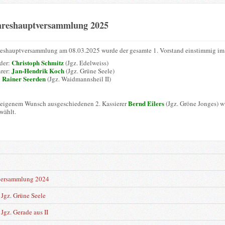
hreshauptversammlung 2025
reshauptversammlung am 08.03.2025 wurde der gesamte 1. Vorstand einstimmig im 
Christoph Schmitz
nder:
(Jgz. Edelweiss)
Jan-Hendrik Koch
hrer:
(Jgz. Grüne Seele)
Rainer Seerden
:
(Jgz. Waidmannsheil II)
Bernd Eilers
 eigenem Wunsch ausgeschiedenen 2. Kassierer
(Jgz. Gröne Jonges) 
wählt.
n
versammlung 2024
Jgz. Grüne Seele
Jgz. Gerade aus II