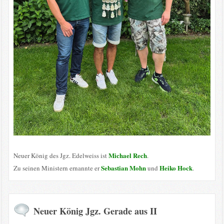
Michael Rech
Neuer König des Jgz. Edelweiss ist
.
Sebastian Mohn
Heiko Hock
Zu seinen Ministern ernannte er
und
.
Neuer König Jgz. Gerade aus II