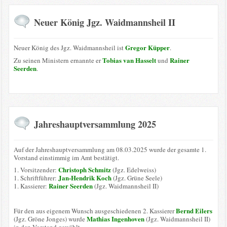
Neuer König Jgz. Waidmannsheil II
Gregor Küpper
Neuer König des Jgz. Waidmannsheil ist
.
Tobias van Hasselt
Rainer
Zu seinen Ministern ernannte er
und
Seerden
.
Jahreshauptversammlung 2025
Auf der Jahreshauptversammlung am 08.03.2025 wurde der gesamte 1.
Vorstand einstimmig im Amt bestätigt.
Christoph Schmitz
1. Vorsitzender:
(Jgz. Edelweiss)
Jan-Hendrik Koch
1. Schriftführer:
(Jgz. Grüne Seele)
Rainer Seerden
1. Kassierer:
(Jgz. Waidmannsheil II)
Bernd Eilers
Für den aus eigenem Wunsch ausgeschiedenen 2. Kassierer
Mathias Ingenhoven
(Jgz. Gröne Jonges) wurde
(Jgz. Waidmannsheil II)