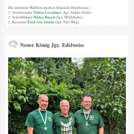
Die weiteren Wahlen ergaben folgende Ergebnisse:
Yulien Graubner
2. Vorsitzender
(Jgz. Grüne Seele)
Niklas Busch
2. Schriftführer
(Jgz. Wilddiebe)
Paul von Ameln
2. Kassierer
(Jgz. Frei Weg)
Neuer König Jgz. Edelweiss