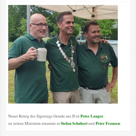
Peter Langer
Neuer König des Jägerzugs Gerade aus II ist
,
Stefan Schubert
Peter Franzen
zu seinen Ministern ernannte er
und
.