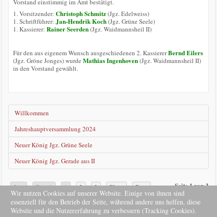
Vorstand einstimmig im Amt bestätigt.
Christoph Schmitz
1. Vorsitzender:
(Jgz. Edelweiss)
Jan-Hendrik Koch
1. Schriftführer:
(Jgz. Grüne Seele)
Rainer Seerden
1. Kassierer:
(Jgz. Waidmannsheil II)
Bernd Eilers
Für den aus eigenem Wunsch ausgeschiedenen 2. Kassierer
Mathias Ingenhoven
(Jgz. Gröne Jonges) wurde
(Jgz. Waidmannsheil II)
in den Vorstand gewählt.
Willkommen
Jahreshauptversammlung 2024
Neuer König Jgz. Grüne Seele
Neuer König Jgz. Gerade aus II
Seite 1 von 3
Start
Zurück
1
2
3
Weiter
Ende
Wir nutzen Cookies auf unserer Website. Einige von ihnen sind
essenziell für den Betrieb der Seite, während andere uns helfen, diese
Website und die Nutzererfahrung zu verbessern (Tracking Cookies).