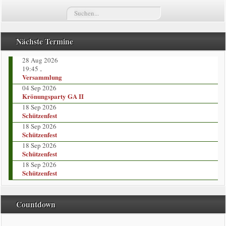
Suchen...
Termine
Züge
Nächste Termine
28 Aug 2026
Vorstand
19:45
-
Versammlung
Kompaniekönige
04 Sep 2026
Krönungsparty GA II
18 Sep 2026
Regimentskönige
Schützenfest
18 Sep 2026
Jungschützenkönige
Schützenfest
18 Sep 2026
Schützenfest
Bildergalerie
18 Sep 2026
Schützenfest
News
Countdown
Impressum