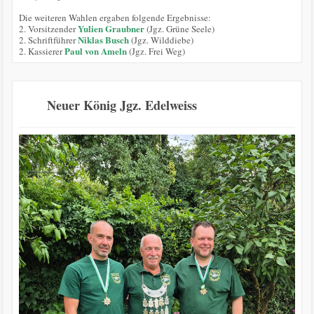
Die weiteren Wahlen ergaben folgende Ergebnisse:
Yulien Graubner
2. Vorsitzender
(Jgz. Grüne Seele)
Niklas Busch
2. Schriftführer
(Jgz. Wilddiebe)
Paul von Ameln
2. Kassierer
(Jgz. Frei Weg)
Neuer König Jgz. Edelweiss