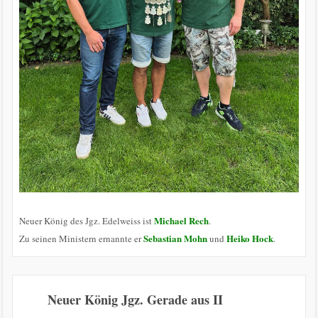
Michael Rech
Neuer König des Jgz. Edelweiss ist
.
Sebastian Mohn
Heiko Hock
Zu seinen Ministern ernannte er
und
.
Neuer König Jgz. Gerade aus II